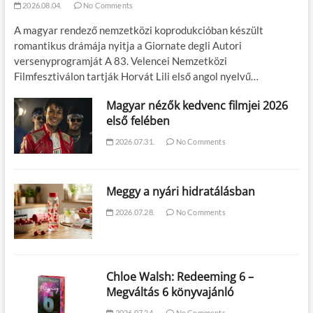
2026.08.04.
No Comments
A magyar rendező nemzetközi koprodukcióban készült
romantikus drámája nyitja a Giornate degli Autori
versenyprogramját A 83. Velencei Nemzetközi
Filmfesztiválon tartják Horvát Lili első angol nyelvű…
Magyar nézők kedvenc filmjei 2026
első felében
2026.07.31.
No Comments
Meggy a nyári hidratálásban
2026.07.28.
No Comments
Chloe Walsh: Redeeming 6 –
Megváltás 6 könyvajánló
2026.07.24.
No Comments