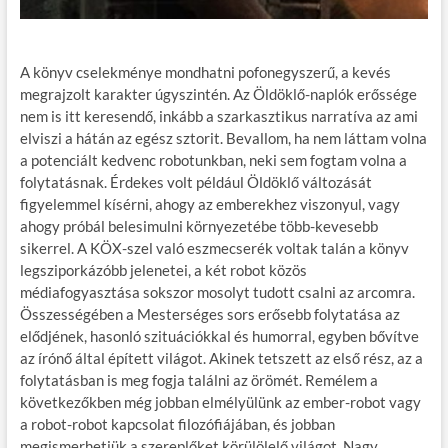
A könyv cselekménye mondhatni pofonegyszerű, a kevés
megrajzolt karakter úgyszintén. Az Öldöklő-naplók erőssége
nem is itt keresendő, inkább a szarkasztikus narratíva az ami
elviszi a hátán az egész sztorit. Bevallom, ha nem láttam volna
a potenciált kedvenc robotunkban, neki sem fogtam volna a
folytatásnak. Érdekes volt például Öldöklő változását
figyelemmel kísérni, ahogy az emberekhez viszonyul, vagy
ahogy próbál belesimulni környezetébe több-kevesebb
sikerrel. A KÖX-szel való eszmecserék voltak talán a könyv
legsziporkázóbb jelenetei, a két robot közös
médiafogyasztása sokszor mosolyt tudott csalni az arcomra.
Összességében a Mesterséges sors erősebb folytatása az
elődjének, hasonló szituációkkal és humorral, egyben bővítve
az írónő által épített világot. Akinek tetszett az első rész, az a
folytatásban is meg fogja találni az örömét. Remélem a
következőkben még jobban elmélyülünk az ember-robot vagy
a robot-robot kapcsolat filozófiájában, és jobban
megismerhetjük a szereplőket körülölelő világot. Nagy