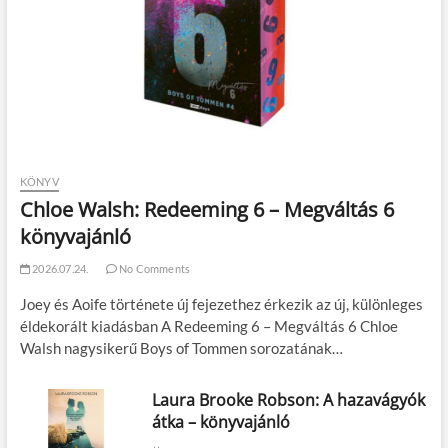
KÖNYV
Chloe Walsh: Redeeming 6 – Megváltás 6
könyvajánló
2026.07.24.
No Comments
Joey és Aoife története új fejezethez érkezik az új, különleges
éldekorált kiadásban A Redeeming 6 – Megváltás 6 Chloe
Walsh nagysikerű Boys of Tommen sorozatának…
Laura Brooke Robson: A hazavágyók
átka – könyvajánló