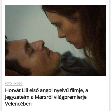
FOTÓ - VIDEÓ
Horvát Lili első angol nyelvű filmje, a
Jegyzeteim a Marsról világpremierje
Velencében