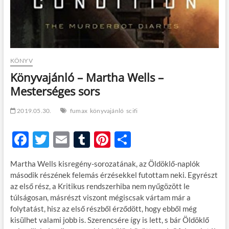
KÖNYV
Könyvajánló – Martha Wells –
Mesterséges sors
2019.05.30.
fumax
könyvajánló
scifi
F
T
E
T
Pi
O
ac
w
m
u
nt
ss
Martha Wells kisregény-sorozatának, az Öldöklő-naplók
e
itt
ail
m
er
za
második részének felemás érzésekkel futottam neki. Egyrészt
b
er
bl
es
m
az első rész, a Kritikus rendszerhiba nem nyűgözött le
túlságosan, másrészt viszont mégiscsak vártam már a
o
r
t
e
folytatást, hisz az első részből érződött, hogy ebből még
o
g
kisülhet valami jobb is. Szerencsére így is lett, s bár Öldöklő