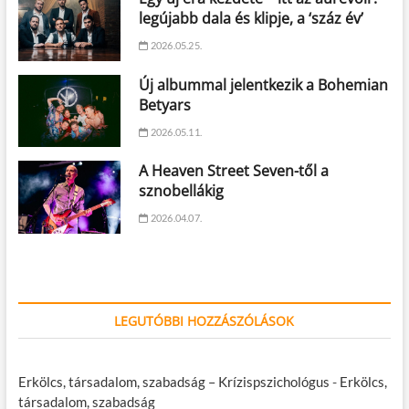
legújabb dala és klipje, a ‘száz év’
2026.05.25.
Új albummal jelentkezik a Bohemian
Betyars
2026.05.11.
A Heaven Street Seven-től a
sznobellákig
2026.04.07.
LEGUTÓBBI HOZZÁSZÓLÁSOK
Erkölcs, társadalom, szabadság – Krízispszichológus
-
Erkölcs,
társadalom, szabadság