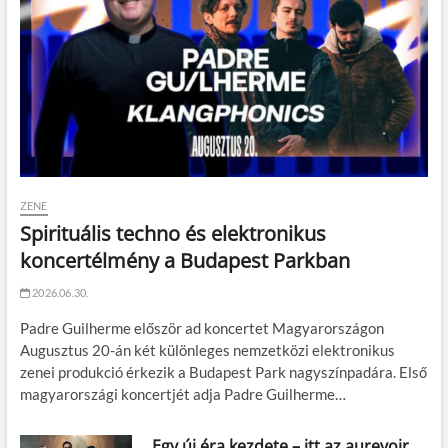
ZENE
Spirituális techno és elektronikus
koncertélmény a Budapest Parkban
2026.06.30.
Padre Guilherme először ad koncertet Magyarországon
Augusztus 20-án két különleges nemzetközi elektronikus
zenei produkció érkezik a Budapest Park nagyszínpadára. Első
magyarországi koncertjét adja Padre Guilherme…
Egy új éra kezdete – itt az aurevoir.