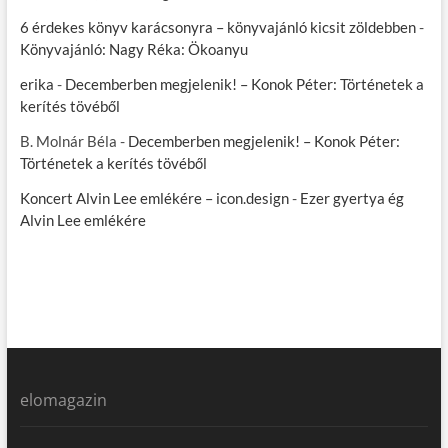
6 érdekes könyv karácsonyra – könyvajánló kicsit zöldebben
-
Könyvajánló: Nagy Réka: Ökoanyu
erika
-
Decemberben megjelenik! – Konok Péter: Történetek a
kerítés tövéből
B. Molnár Béla
-
Decemberben megjelenik! – Konok Péter:
Történetek a kerítés tövéből
Koncert Alvin Lee emlékére – icon.design
-
Ezer gyertya ég
Alvin Lee emlékére
elomagazin