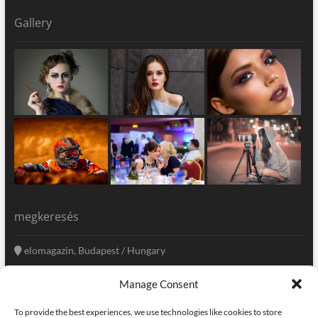
Gallery
megkeresés
elomagazin, Budapest / Hungary
+36 20 333-6009
Manage Consent
szerkesztoseg@elomagazin.com
To provide the best experiences, we use technologies like cookies to store
elomagazin