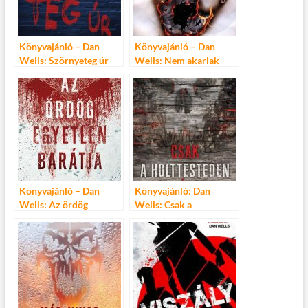
Könyvajánló – Dan
Könyvajánló – Dan
Wells: Szörnyeteg úr
Wells: Nem akarlak
megölni
Könyvajánló – Dan
Könyvajánló: Dan
Wells: Az ördög
Wells: Csak a
egyetlen barátja
holttesteden át