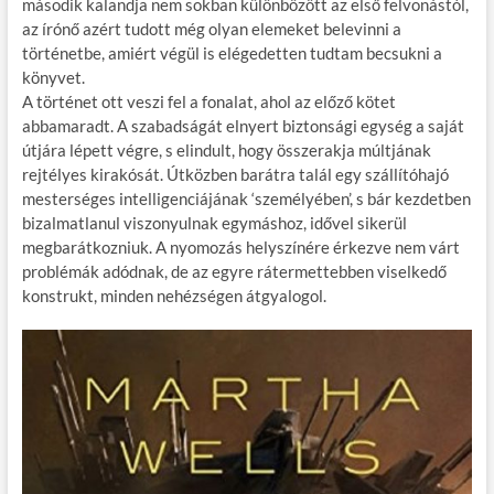
második kalandja nem sokban különbözött az első felvonástól,
k
az írónő azért tudott még olyan elemeket belevinni a
történetbe, amiért végül is elégedetten tudtam becsukni a
könyvet.
A történet ott veszi fel a fonalat, ahol az előző kötet
abbamaradt. A szabadságát elnyert biztonsági egység a saját
útjára lépett végre, s elindult, hogy összerakja múltjának
rejtélyes kirakósát. Útközben barátra talál egy szállítóhajó
mesterséges intelligenciájának ‘személyében’, s bár kezdetben
bizalmatlanul viszonyulnak egymáshoz, idővel sikerül
megbarátkozniuk. A nyomozás helyszínére érkezve nem várt
problémák adódnak, de az egyre rátermettebben viselkedő
konstrukt, minden nehézségen átgyalogol.