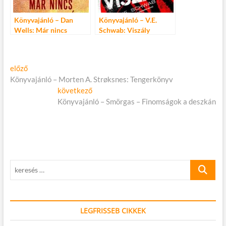
Könyvajánló – Dan
Könyvajánló – V.E.
Wells: Már nincs
Schwab: Viszály
vesztenivalód
Bejegyzés
Előző
előző
cikk:
Könyvajánló – Morten A. Strøksnes: Tengerkönyv
navigáció
Következő
következő
cikk:
Könyvajánló – Smörgas – Finomságok a deszkán
keresés
…
LEGFRISSEB CIKKEK