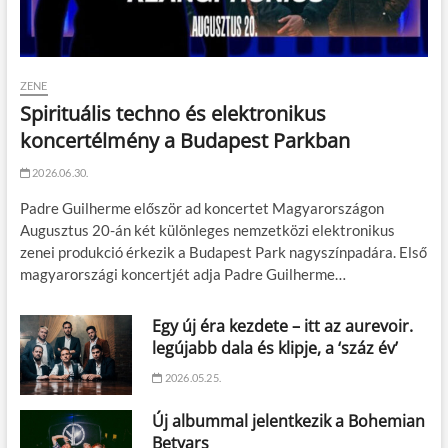
ZENE
Spirituális techno és elektronikus
koncertélmény a Budapest Parkban
2026.06.30.
Padre Guilherme először ad koncertet Magyarországon
Augusztus 20-án két különleges nemzetközi elektronikus
zenei produkció érkezik a Budapest Park nagyszínpadára. Első
magyarországi koncertjét adja Padre Guilherme…
Egy új éra kezdete – itt az aurevoir.
legújabb dala és klipje, a ‘száz év’
2026.05.25.
Új albummal jelentkezik a Bohemian
Betyars