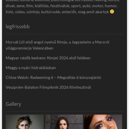
divat, zene, film, kiállítás, fesztiválok, sport, autó, motor, humor,
fotó, video, színház, kultúrsokk, enteriőr, meg amit akartok
legfrissebb
Horvát Lili első angol nyelvű filmje, a Jegyzeteim a Marsról
világpremierje Velencében
Magyar nézők kedvenc filmjei 2026 első felében
Meggy a nyári hidratálásban
Chloe Walsh: Redeeming 6 – Megváltás 6 könyvajánló
Veszprém-Balaton Filmpiknik 2026 filmfesztivál
Gallery