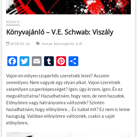
KÖNYV
Könyvajánló – V.E. Schwab: Viszály
2018.05.16.
fumax
könyvajánló
scifi
F
T
E
T
Pi
O
ac
w
m
u
nt
ss
Vajon én milyen szuperhős szeretnék lenni? Asszem
e
itt
ail
m
er
za
semmilyen. Nem vagyok egy olyan alkat. Vajon szeretnék
b
er
bl
es
m
valamilyen szuperképességet? Igen, úgy érzem, igen. És ez
megváltoztatna? Hazudhatnám, hogy nem, de nem hazudok.
o
r
t
e
Előnyömre vagy hátrányomra változnék? Szintén
o
g
hazudhatnám, hogy előnyömre… És tudod mit? Ez nem is lenne
hazugság. Valóban előnyömre változnék, csakis a saját
k
előnyömre.