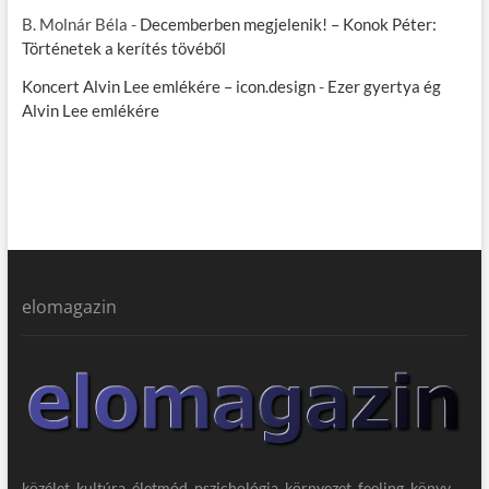
B. Molnár Béla
-
Decemberben megjelenik! – Konok Péter:
Történetek a kerítés tövéből
Koncert Alvin Lee emlékére – icon.design
-
Ezer gyertya ég
Alvin Lee emlékére
elomagazin
közélet, kultúra, életmód, pszichológia, környezet, feeling, könyv,