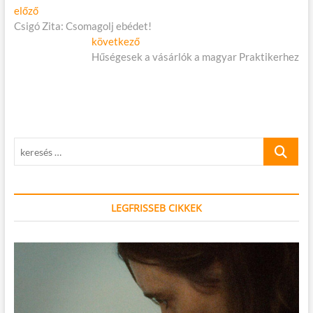
Bejegyzés
Előző
előző
cikk:
Csigó Zita: Csomagolj ebédet!
navigáció
Következő
következő
cikk:
Hűségesek a vásárlók a magyar Praktikerhez
keresés
…
LEGFRISSEB CIKKEK