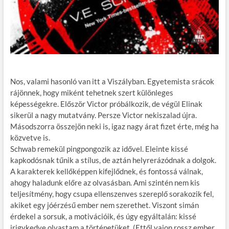
Nos, valami hasonló van itt a Viszályban. Egyetemista srácok
rájönnek, hogy miként tehetnek szert különleges
képességekre. Először Victor próbálkozik, de végül Elinak
sikerül a nagy mutatvány. Persze Victor nekiszalad újra.
Másodszorra összejön neki is, igaz nagy árat fizet érte, még ha
közvetve is.
Schwab remekül pingpongozik az idővel. Eleinte kissé
kapkodósnak tűnik a stílus, de aztán helyrerázódnak a dolgok.
A karakterek kellőképpen kifejlődnek, és fontossá válnak,
ahogy haladunk előre az olvasásban. Ami szintén nem kis
teljesítmény, hogy csupa ellenszenves szereplő sorakozik fel,
akiket egy jóérzésű ember nem szerethet. Viszont simán
érdekel a sorsuk, a motivációik, és úgy egyáltalán: kissé
irigykedve olvastam a történetüket. (Ettől vajon rossz ember