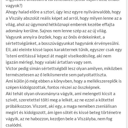
vagyok?)
Ahogy halad előre a sztori, úgy lesz egyre nyilvánvalóbb, hogy
a Viszály abszolút reális képet ad arról, hogy milyen lenne az a
világ, ahol az úgymond hétköznapi emberek kezébe effajta
adomány kerülne. Sajnos nem lenne szép az az új világ.
Vagyunk annyira önzőek, hogy az önös érdekeinket, a
sértettségünket, a bosszúvágyunkat hagynánk érvényesülni.
Eli, aki eleinte kissé lapos karakternek tűnik, egyszer csak egy
‘isteni entitássá’ képezi át magát viselkedésileg, aki nem
igazán mérlegi, hogy valaki ártatlan vagy sem.
Victor pedig simán sértettségből lesz olyan amilyen, miközben
természetesen az ő lelkiismerete sem patyoltattiszta.
Ami külön jó még ebben a könyvben, hogy a mellékszereplők is
szépen kidolgozottak, fontos részei az összképnek.
Aki tehát olyan olvasmányra vágyik, ami melengeti kicsit a
szívét, szeretettel tölti meg a lelkét, az ne ezzel a kötettel
próbálkozzon. Viszont, aki egy, a maga nemében zseniálisan
megírt és kidolgozott, ám igen sötét és kissé beteg történetre
vágyik, az ne habozzon, kezdjen bele a Viszályba, nem fog
csalódni.