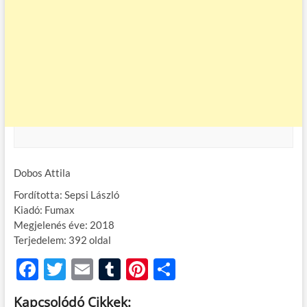
Dobos Attila
Fordította: Sepsi László
Kiadó: Fumax
Megjelenés éve: 2018
Terjedelem: 392 oldal
F
T
E
T
Pi
O
ac
w
m
u
nt
ss
Kapcsolódó Cikkek: