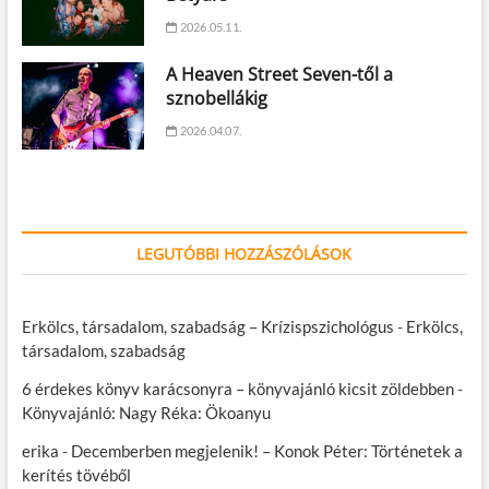
2026.05.11.
A Heaven Street Seven-től a
sznobellákig
2026.04.07.
LEGUTÓBBI HOZZÁSZÓLÁSOK
Erkölcs, társadalom, szabadság – Krízispszichológus
-
Erkölcs,
társadalom, szabadság
6 érdekes könyv karácsonyra – könyvajánló kicsit zöldebben
-
Könyvajánló: Nagy Réka: Ökoanyu
erika
-
Decemberben megjelenik! – Konok Péter: Történetek a
kerítés tövéből