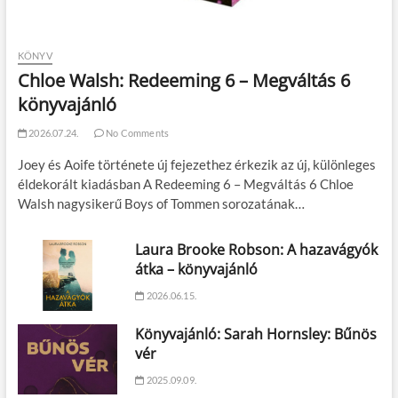
KÖNYV
Chloe Walsh: Redeeming 6 – Megváltás 6
könyvajánló
2026.07.24.
No Comments
Joey és Aoife története új fejezethez érkezik az új, különleges
éldekorált kiadásban A Redeeming 6 – Megváltás 6 Chloe
Walsh nagysikerű Boys of Tommen sorozatának…
Laura Brooke Robson: A hazavágyók
átka – könyvajánló
2026.06.15.
Könyvajánló: Sarah Hornsley: Bűnös
vér
2025.09.09.