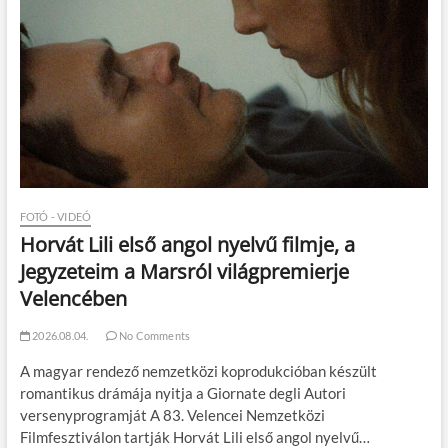
FOTÓ - VIDEÓ
Horvát Lili első angol nyelvű filmje, a
Jegyzeteim a Marsról világpremierje
Velencében
2026.08.04.
No Comments
A magyar rendező nemzetközi koprodukcióban készült
romantikus drámája nyitja a Giornate degli Autori
versenyprogramját A 83. Velencei Nemzetközi
Filmfesztiválon tartják Horvát Lili első angol nyelvű…