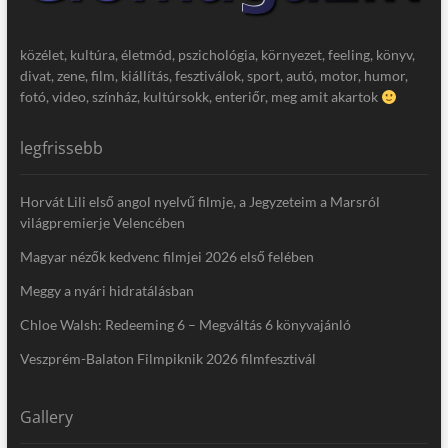
közélet, kultúra, életmód, pszichológia, környezet, feeling, könyv,
divat, zene, film, kiállítás, fesztiválok, sport, autó, motor, humor,
fotó, video, színház, kultúrsokk, enteriőr, meg amit akartok
legfrissebb
Horvát Lili első angol nyelvű filmje, a Jegyzeteim a Marsról
világpremierje Velencében
Magyar nézők kedvenc filmjei 2026 első felében
Meggy a nyári hidratálásban
Chloe Walsh: Redeeming 6 – Megváltás 6 könyvajánló
Veszprém-Balaton Filmpiknik 2026 filmfesztivál
Gallery