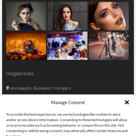
megkeresés
elomagazin, Budapest / Hungary
+36 20 333-6009
Manage Consent
szerkesztoseg@elomagazin.com
To provide the best experiences, we use technologies like cookies to store
elomagazin
and/or access device information. Consenting to these technologies will allow
us to process data such as browsing behavior or unique IDs on this site. Not
consenting or withdrawing consent, may adversely affect certain features and