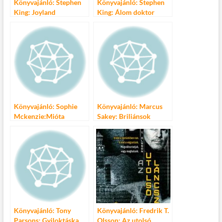
Könyvajánló: Stephen
Könyvajánló: Stephen
King: Joyland
King: Álom doktor
Könyvajánló: Sophie
Könyvajánló: Marcus
Mckenzie:Mióta
Sakey: Briliánsok
meghaltál
Könyvajánló: Tony
Könyvajánló: Fredrik T.
Parsons: Gyiloktáska
Olsson: Az utolsó