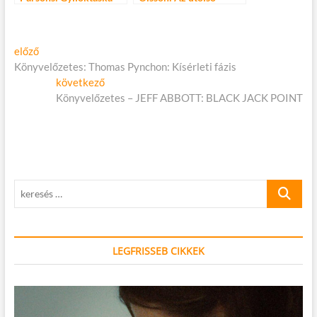
láncszem
Bejegyzés
Előző
előző
cikk:
Könyvelőzetes: Thomas Pynchon: Kísérleti fázis
navigáció
Következő
következő
cikk:
Könyvelőzetes – JEFF ABBOTT: BLACK JACK POINT
keresés
…
LEGFRISSEB CIKKEK