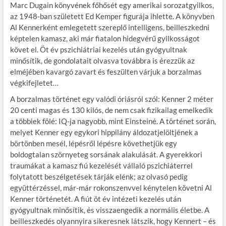
Marc Dugain könyvének főhősét egy amerikai sorozatgyilkos,
e
itt
ail
m
er
za
az 1948-ban született Ed Kemper figurája ihlette. A könyvben
b
er
bl
es
m
Al Kennerként emlegetett szereplő intelligens, beilleszkedni
képtelen kamasz, aki már fiatalon hidegvérű gyilkosságot
o
r
t
e
követ el. Öt év pszichiátriai kezelés után gyógyultnak
o
g
minősítik, de gondolatait olvasva továbbra is érezzük az
elméjében kavargó zavart és feszülten várjuk a borzalmas
k
végkifejletet…
A borzalmas történet egy valódi óriásról szól: Kenner 2 méter
20 centi magas és 130 kilós, de nem csak fizikailag emelkedik
a többiek fölé: IQ-ja nagyobb, mint Einsteiné. A történet során,
melyet Kenner egy egykori hippilány áldozatjelöltjének a
börtönben mesél, lépésről lépésre követhetjük egy
boldogtalan szörnyeteg sorsának alakulását. A gyerekkori
traumákat a kamasz fiú kezelését vállaló pszichiáterrel
folytatott beszélgetések tárják elénk; az olvasó pedig
együttérzéssel, már-már rokonszenvvel kénytelen követni Al
Kenner történetét. A fiút öt év intézeti kezelés után
gyógyultnak minősítik, és visszaengedik a normális életbe. A
beilleszkedés olyannyira sikeresnek látszik, hogy Kennert – és