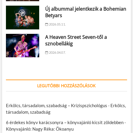
Új albummal jelentkezik a Bohemian
Betyars
2026.05.11.
A Heaven Street Seven-től a
sznobellákig
2026.04.07.
LEGUTÓBBI HOZZÁSZÓLÁSOK
Erkölcs, társadalom, szabadság – Krízispszichológus
-
Erkölcs,
társadalom, szabadság
6 érdekes könyv karácsonyra – könyvajánló kicsit zöldebben
-
Könyvajánló: Nagy Réka: Ökoanyu