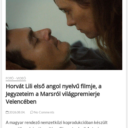
FOTÓ - VIDEÓ
Horvát Lili első angol nyelvű filmje, a
Jegyzeteim a Marsról világpremierje
Velencében
2026.08.04.
No Comments
A magyar rendező nemzetközi koprodukcióban készült