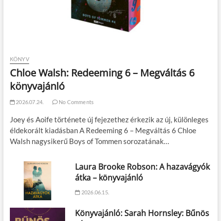
KÖNYV
Chloe Walsh: Redeeming 6 – Megváltás 6
könyvajánló
2026.07.24.
No Comments
Joey és Aoife története új fejezethez érkezik az új, különleges
éldekorált kiadásban A Redeeming 6 – Megváltás 6 Chloe
Walsh nagysikerű Boys of Tommen sorozatának…
Laura Brooke Robson: A hazavágyók
átka – könyvajánló
2026.06.15.
Könyvajánló: Sarah Hornsley: Bűnös