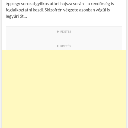
épp egy sorozatgyilkos utáni hajsza során – a rendőrség is
foglalkoztatni kezdi. Skizofrén végzete azonban végül is
legyűri őt…
HIRDETÉS
HIRDETÉS