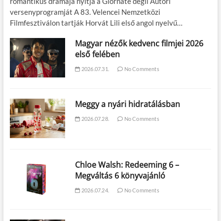
romantikus drámája nyitja a Giornate degli Autori
versenyprogramját A 83. Velencei Nemzetközi
Filmfesztiválon tartják Horvát Lili első angol nyelvű…
Magyar nézők kedvenc filmjei 2026
első felében
2026.07.31.
No Comments
Meggy a nyári hidratálásban
2026.07.28.
No Comments
Chloe Walsh: Redeeming 6 –
Megváltás 6 könyvajánló
2026.07.24.
No Comments