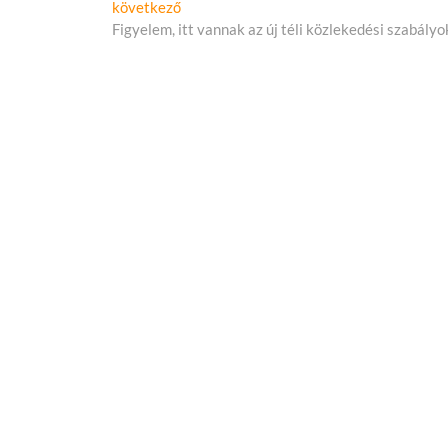
Következő
következő
cikk:
Figyelem, itt vannak az új téli közlekedési szabályo