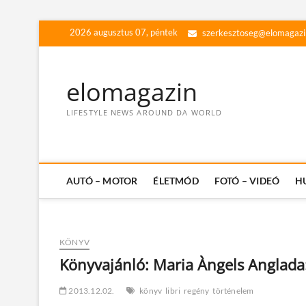
Skip
2026 augusztus 07, péntek
szerkesztoseg@elomagazi
to
content
elomagazin
LIFESTYLE NEWS AROUND DA WORLD
AUTÓ – MOTOR
ÉLETMÓD
FOTÓ – VIDEÓ
H
KÖNYV
Könyvajánló: Maria Àngels Anglada
2013.12.02.
könyv
libri
regény
történelem