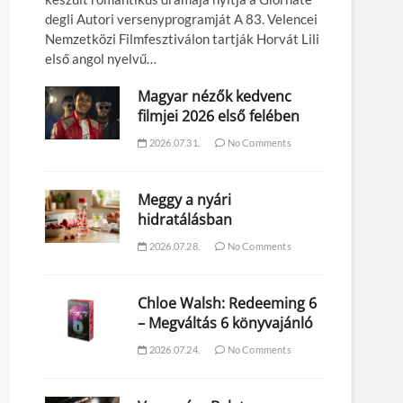
degli Autori versenyprogramját A 83. Velencei
Nemzetközi Filmfesztiválon tartják Horvát Lili
első angol nyelvű…
Magyar nézők kedvenc
filmjei 2026 első felében
2026.07.31.
No Comments
Meggy a nyári
hidratálásban
2026.07.28.
No Comments
Chloe Walsh: Redeeming 6
– Megváltás 6 könyvajánló
2026.07.24.
No Comments