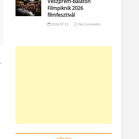
Veszprém-Balaton
Filmpiknik 2026
filmfesztivál
2026.07.15.
No Comments
-