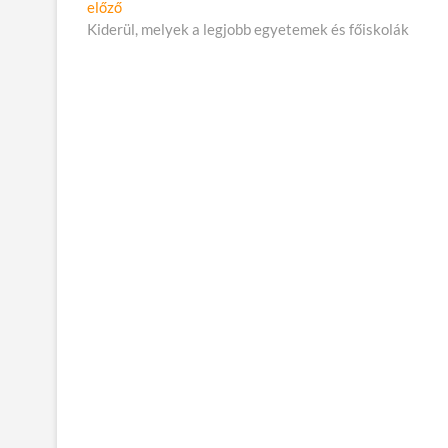
Bejegyzés
Előző
előző
cikk:
Kiderül, melyek a legjobb egyetemek és főiskolák
navigáció