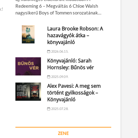
Redeeming 6 – Megváltás 6 Chloe Walsh
k!
nagysikerű Boys of Tommen sorozatának…
Laura Brooke Robson: A
hazavágyók átka –
könyvajánló
2026.06.15.
Könyvajánló: Sarah
Hornsley: Bűnös vér
2025.09.09.
Alex Pavesi: A meg sem
történt gyilkosságok –
Könyvajánló
2025.07.28.
ZENE