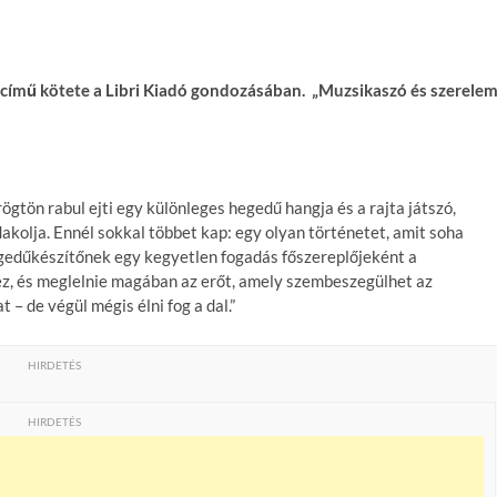
című kötete a Libri Kiadó gondozásában. „Muzsikaszó és szerele
gtön rabul ejti egy különleges hegedű hangja és a rajta játszó,
kolja. Ennél sokkal többet kap: egy olyan történetet, amit soha
egedűkészítőnek egy kegyetlen fogadás főszereplőjeként a
ez, és meglelnie magában az erőt, amely szembeszegülhet az
– de végül mégis élni fog a dal.”
HIRDETÉS
HIRDETÉS