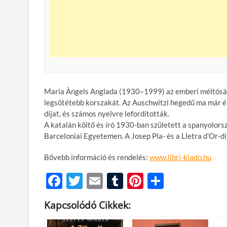
Maria Àngels Anglada (1930–1999) az emberi méltóságo
legsötétebb korszakát. Az Auschwitzi hegedű ma már 
díjat, és számos nyelvre lefordították.
A katalán költő és író 1930-ban született a spanyolorsz
Barceloniai Egyetemen. A Josep Pla- és a Lletra d’Or-dí
Bővebb információ és rendelés:
www.libri-kiado.hu
F
T
E
T
Pi
O
ac
w
m
u
nt
ss
Kapcsolódó Cikkek:
e
itt
ail
m
er
za