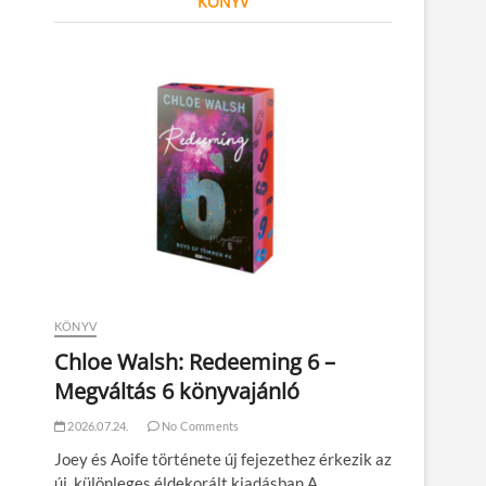
KÖNYV
KÖNYV
Chloe Walsh: Redeeming 6 –
Megváltás 6 könyvajánló
2026.07.24.
No Comments
Joey és Aoife története új fejezethez érkezik az
új, különleges éldekorált kiadásban A