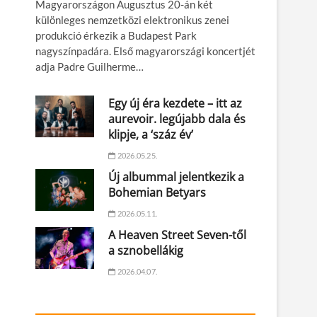
Magyarországon Augusztus 20-án két
különleges nemzetközi elektronikus zenei
produkció érkezik a Budapest Park
nagyszínpadára. Első magyarországi koncertjét
adja Padre Guilherme…
Egy új éra kezdete – itt az
aurevoir. legújabb dala és
klipje, a ‘száz év’
2026.05.25.
Új albummal jelentkezik a
Bohemian Betyars
2026.05.11.
A Heaven Street Seven-től
a sznobellákig
2026.04.07.