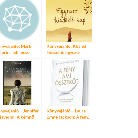
nyvajánló: Mark
Könyvajánló: Khaled
lprin: Téli mese
Hosseini: Egyezer
tündöklő nap
nyvajánló – Jennifer
Könyvajánló – Laura
iaverini: A kémnő
Lynne Jackson: A fény,
ami összeköt