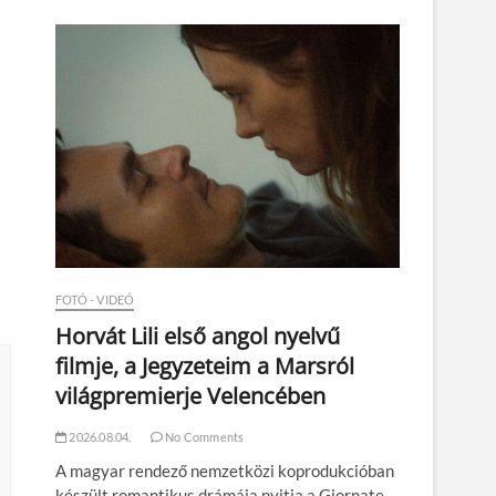
n
m
FOTÓ - VIDEÓ
Horvát Lili első angol nyelvű
filmje, a Jegyzeteim a Marsról
világpremierje Velencében
2026.08.04.
No Comments
A magyar rendező nemzetközi koprodukcióban
készült romantikus drámája nyitja a Giornate