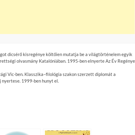
t dicsérő kisregénye költőien mutatja be a világtörténelem egyik
érettségi olvasmány Katalóniában. 1995-ben elnyerte Az Év Regénye
ági Vic-ben. Klasszika–filológia szakon szerzett diplomát a
j nyertese. 1999-ben hunyt el.