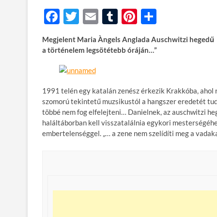
F
T
E
T
Pi
O
ac
w
m
u
nt
ss
Megjelent Maria Àngels Anglada Auschwitzi hegedű 
e
itt
ail
m
er
za
a történelem legsötétebb óráján…”
b
er
bl
es
m
o
r
t
e
o
g
1991 telén egy katalán zenész érkezik Krakkóba, ahol rö
szomorú tekintetű muzsikustól a hangszer eredetét tuda
k
többé nem fog elfelejteni… Danielnek, az auschwitzi h
haláltáborban kell visszatalálnia egykori mesterségéh
embertelenséggel. „… a zene nem szelídíti meg a vadakat 