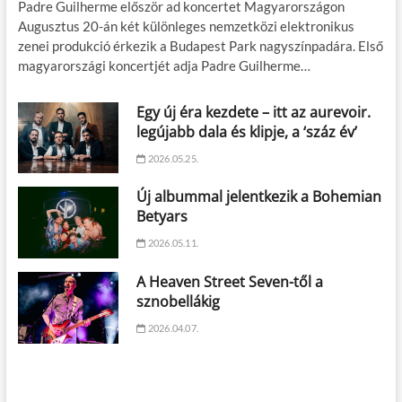
Padre Guilherme először ad koncertet Magyarországon
Augusztus 20-án két különleges nemzetközi elektronikus
zenei produkció érkezik a Budapest Park nagyszínpadára. Első
magyarországi koncertjét adja Padre Guilherme…
Egy új éra kezdete – itt az aurevoir.
legújabb dala és klipje, a ‘száz év’
2026.05.25.
Új albummal jelentkezik a Bohemian
Betyars
2026.05.11.
A Heaven Street Seven-től a
sznobellákig
2026.04.07.