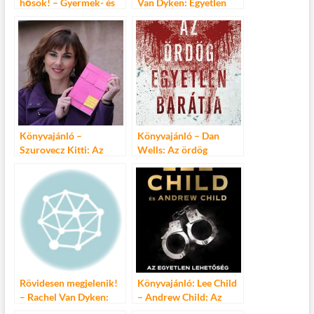
hősök! – Gyermek- és
Van Dyken: Egyetlen
Ifjúsági Színházi Szemle
Könyvajánló –
Könyvajánló – Dan
Szurovecz Kitti: Az
Wells: Az ördög
egyetlen ismerős arc
egyetlen barátja
Rövidesen megjelenik!
Könyvajánló: Lee Child
– Rachel Van Dyken:
– Andrew Child: Az
Egyetlen
egyetlen lehetőség