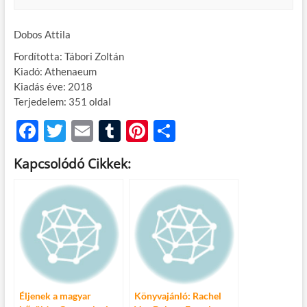
Dobos Attila
Fordította: Tábori Zoltán
Kiadó: Athenaeum
Kiadás éve: 2018
Terjedelem: 351 oldal
F
T
E
T
Pi
O
ac
w
m
u
nt
ss
Kapcsolódó Cikkek:
e
itt
ail
m
er
za
b
er
bl
es
m
o
r
t
e
o
g
k
Éljenek a magyar
Könyvajánló: Rachel