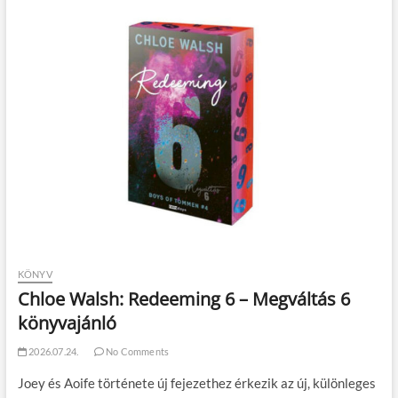
KÖNYV
Chloe Walsh: Redeeming 6 – Megváltás 6
könyvajánló
2026.07.24.
No Comments
Joey és Aoife története új fejezethez érkezik az új, különleges