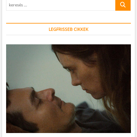
keresés
…
LEGFRISSEB CIKKEK