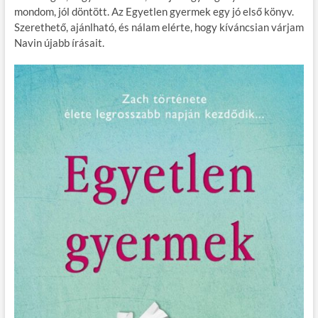
o
g
mondom, jól döntött. Az Egyetlen gyermek egy jó első könyv.
Szerethető, ajánlható, és nálam elérte, hogy kíváncsian várjam
k
Navin újabb írásait.