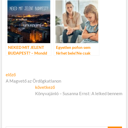
NEKED MIT JELENT
Egyetlen pofon sem
BUDAPEST? – Mondd
férhet bele!Ne csak
el egyetlen szóban!
gyereknapon legyünk jó
szülők!
Bejegyzés
Előző
előző
cikk:
A Magvető az Ördögkatlanon
navigáció
Következő
következő
cikk:
Könyvajánló – Susanna Ernst: A lelked bennem