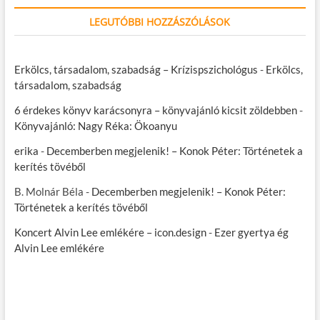
LEGUTÓBBI HOZZÁSZÓLÁSOK
Erkölcs, társadalom, szabadság – Krízispszichológus
-
Erkölcs,
társadalom, szabadság
6 érdekes könyv karácsonyra – könyvajánló kicsit zöldebben
-
Könyvajánló: Nagy Réka: Ökoanyu
erika
-
Decemberben megjelenik! – Konok Péter: Történetek a
kerítés tövéből
B. Molnár Béla
-
Decemberben megjelenik! – Konok Péter:
Történetek a kerítés tövéből
Koncert Alvin Lee emlékére – icon.design
-
Ezer gyertya ég
Alvin Lee emlékére