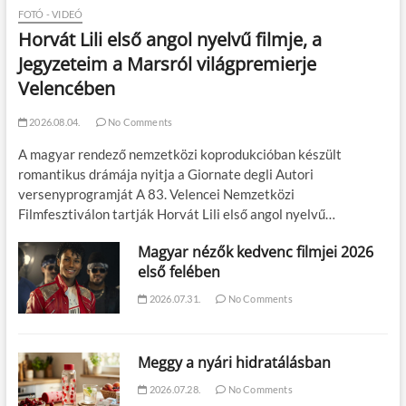
FOTÓ - VIDEÓ
Horvát Lili első angol nyelvű filmje, a
Jegyzeteim a Marsról világpremierje
Velencében
2026.08.04.
No Comments
A magyar rendező nemzetközi koprodukcióban készült
romantikus drámája nyitja a Giornate degli Autori
versenyprogramját A 83. Velencei Nemzetközi
Filmfesztiválon tartják Horvát Lili első angol nyelvű…
Magyar nézők kedvenc filmjei 2026
első felében
2026.07.31.
No Comments
Meggy a nyári hidratálásban
2026.07.28.
No Comments