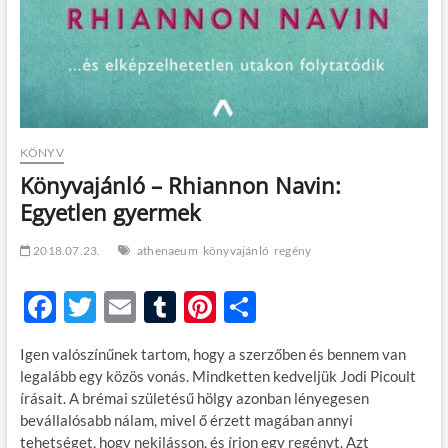
KÖNYV
Könyvajánló – Rhiannon Navin:
Egyetlen gyermek
2018.07.23.
athenaeum
könyvajánló
regény
F
T
E
T
Pi
O
ac
w
m
u
nt
ss
Igen valószínűnek tartom, hogy a szerzőben és bennem van
e
itt
ail
m
er
za
legalább egy közös vonás. Mindketten kedveljük Jodi Picoult
b
er
bl
es
m
írásait. A brémai születésű hölgy azonban lényegesen
bevállalósabb nálam, mivel ő érzett magában annyi
o
r
t
e
tehetséget, hogy nekilásson, és írjon egy regényt. Azt