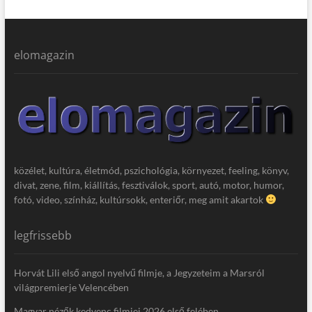
elomagazin
közélet, kultúra, életmód, pszichológia, környezet, feeling, könyv,
divat, zene, film, kiállítás, fesztiválok, sport, autó, motor, humor,
fotó, video, színház, kultúrsokk, enteriőr, meg amit akartok
legfrissebb
Horvát Lili első angol nyelvű filmje, a Jegyzeteim a Marsról
világpremierje Velencében
Magyar nézők kedvenc filmjei 2026 első felében