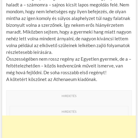
haladt a – számomra – sajnos kicsit lapos megoldás felé. Nem
mondom, hogy nem lehetséges egy ilyen befejezés, de olyan
mintha az igen komoly és súlyos alaphelyzet túl nagy falatnak
bizonyult volna a szerzőnek. Így nekem erős hiányérzetem
maradt. Miközben sejtem, hogy a gyermeki hang miatt nagyon
nehéz lett volna mindent árnyalni, de nagyon kíváncsi lettem
volna például az elkövető szüleinek lelkében zajló folyamatok
részletesebb leírására.
Összességében nem rossz regény az Egyetlen gyermek, de a –
feltételezhetően – közös kedvencünk műveit ismerve, van
még hová fejlődni. De soha rosszabb első regényt!
A kötetért köszönet az Athenaeum kiadónak.
HIRDETÉS
HIRDETÉS