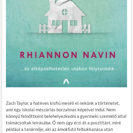
Zach Taylor, a hatéves kisfiú meséli el nekünk a történetet,
ami egy iskolai mészárlás borzalmas képeivel indul. Nem
könnyű felnőttként belehelyezkedni a gyermeki szemlélő által
tolmácsoltak leírásába. Ő nem úgy érzi át a pusztítást, mint
például a tanárnője, aki az ámokfutó felbukkanása után