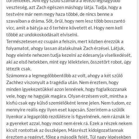
történteket. Ami egy szülő számára a létező legnagyobb
veszteség, azt Zach egészen máshogy látja. Tudja, hogy a
testvére már nem megy haza többé, de nincs benne a
szavaiban a dráma. Sőt, örül, hogy nem lesz több bosszantó
vicc, amit a bátyja az ő terhére követett el. Hogy nem kell
többé az undokoskodásait elviselni.
Természetesen ez csupán a felszín, mert közben érezzük a
folyamatot, ahogy lassan átalakulnak Zach érzései. Látjuk,
hogy eleinte nehezen tudja kezelni az édesanyja viselkedését,
aki az első hetekben, mint egy lélektelen, összetört robot, úgy
létezik csak.
Számomra a legmegdöbbentőbb az volt, ahogy a két szülő
Zachhez viszonyult a tragédia után. Nem éreztem, hogy
minden igyekezetükkel azon lennének, hogy foglalkozzanak
vele, hogy ne hagyják magára. Olyan érzésem volt, mintha a
kisfiú csak egy külső szemlélőként lenne jelen. Nem tudom, ez
mennyire reális egy ilyen eset kapcsán. Szerintem a szülők
ilyenkor a legapróbb rezdülésre is figyelnének, nem ráznák le
a gyereket azzal, hogy most nem érek rá. Ezek a részek nekem
kicsit rontottak az összképen. Másrészt kidolgozatlannak
éreztem a regényt, főleg a második felét. Túl nagy lépésekben