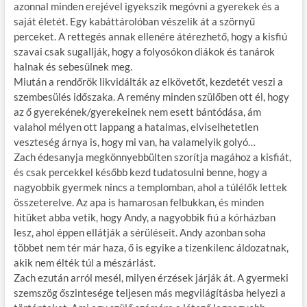
azonnal minden erejével igyekszik megóvni a gyerekek és a
saját életét. Egy kabáttárolóban vészelik át a szörnyű
perceket. A rettegés annak ellenére átérezhető, hogy a kisfiú
szavai csak sugallják, hogy a folyosókon diákok és tanárok
halnak és sebesülnek meg.
Miután a rendőrök likvidálták az elkövetőt, kezdetét veszi a
szembesülés időszaka. A remény minden szülőben ott él, hogy
az ő gyerekének/gyerekeinek nem esett bántódása, ám
valahol mélyen ott lappang a hatalmas, elviselhetetlen
veszteség árnya is, hogy mi van, ha valamelyik golyó…
Zach édesanyja megkönnyebbülten szorítja magához a kisfiát,
és csak percekkel később kezd tudatosulni benne, hogy a
nagyobbik gyermek nincs a templomban, ahol a túlélők lettek
összeterelve. Az apa is hamarosan felbukkan, és minden
hitüket abba vetik, hogy Andy, a nagyobbik fiú a kórházban
lesz, ahol éppen ellátják a sérüléseit. Andy azonban soha
többet nem tér már haza, ő is egyike a tizenkilenc áldozatnak,
akik nem élték túl a mészárlást.
Zach ezután arról mesél, milyen érzések járják át. A gyermeki
szemszög őszintesége teljesen más megvilágításba helyezi a