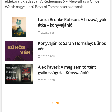
éldekorált kiadásban A Redeeming 6 – Megváltás 6 Chloe
Walsh nagysikerű Boys of Tommen sorozatának…
Laura Brooke Robson: A hazavágyók
átka – könyvajánló
2026.06.15.
Könyvajánló: Sarah Hornsley: Bűnös
vér
2025.09.09.
Alex Pavesi: A meg sem történt
gyilkosságok – Könyvajánló
2025.07.28.
ZENE