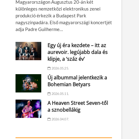
Magyarországon Augusztus 20-án két
különleges nemzetközi elektronikus zenei
produkció érkezik a Budapest Park
nagyszínpadára. Első magyarországi koncertjét
adja Padre Guilherme…
Egy új éra kezdete – itt az
aurevoir. legújabb dala és
klipje, a ‘száz év’
2026.05.25.
Új albummal jelentkezik a
Bohemian Betyars
2026.05.11.
A Heaven Street Seven-től
a sznobellákig
2026.04.07.