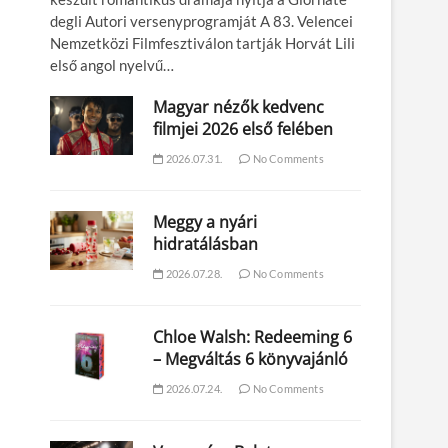
degli Autori versenyprogramját A 83. Velencei
Nemzetközi Filmfesztiválon tartják Horvát Lili
első angol nyelvű…
Magyar nézők kedvenc
filmjei 2026 első felében
2026.07.31.
No Comments
Meggy a nyári
hidratálásban
2026.07.28.
No Comments
Chloe Walsh: Redeeming 6
– Megváltás 6 könyvajánló
2026.07.24.
No Comments