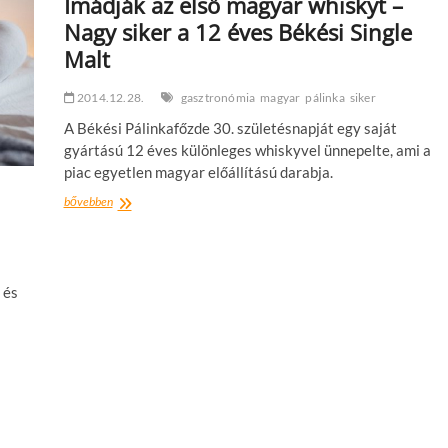
Imádják az első magyar whiskyt –
Nagy siker a 12 éves Békési Single
Malt
2014.12.28.
gasztronómia
magyar
pálinka
siker
A Békési Pálinkafőzde 30. születésnapját egy saját
gyártású 12 éves különleges whiskyvel ünnepelte, ami a
piac egyetlen magyar előállítású darabja.
Imádják
bővebben
az
első
magyar
whiskyt
–
 és
Nagy
siker
a
12
éves
Békési
Single
Malt