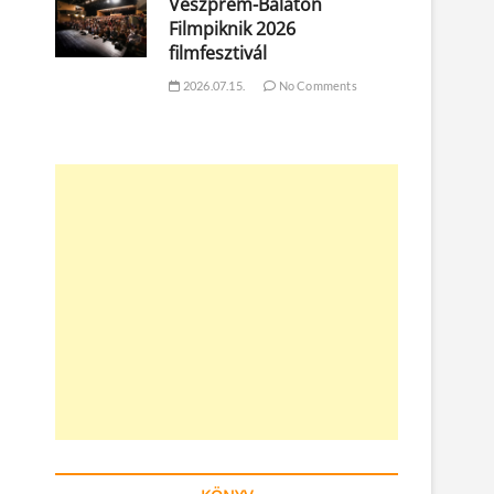
Veszprém-Balaton
Filmpiknik 2026
filmfesztivál
2026.07.15.
No Comments