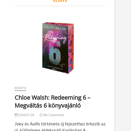
KÖNYV
KÖNYV
Chloe Walsh: Redeeming 6 –
Megváltás 6 könyvajánló
2026.07.24.
No Comments
Joey és Aoife története új fejezethez érkezik az
új, különleges éldekorált kiadásban A