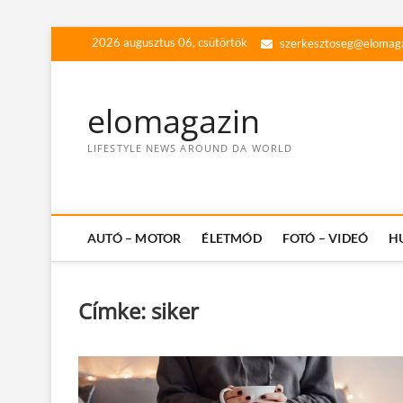
Skip
2026 augusztus 06, csütörtök
szerkesztoseg@elomag
to
content
elomagazin
LIFESTYLE NEWS AROUND DA WORLD
AUTÓ – MOTOR
ÉLETMÓD
FOTÓ – VIDEÓ
H
Címke:
siker