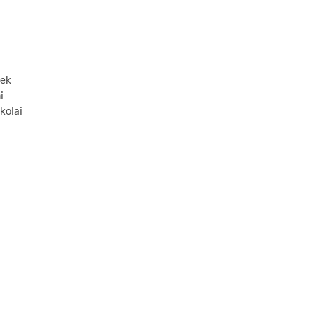
nek
i
kolai