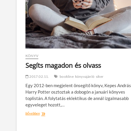
KÖNYV
Segíts magadon és olvass
2017.02.11.
bookline
könyvajánló
siker
Egy 2012-ben megjelent önsegítő könyv, Kepes András
Harry Potter osztoztak a dobogón a januári könyves
toplistán. A folytatás eklektikus de annál izgalmasabb
egyveleget hozott,…
Segíts
bővebben
magadon
és
olvass