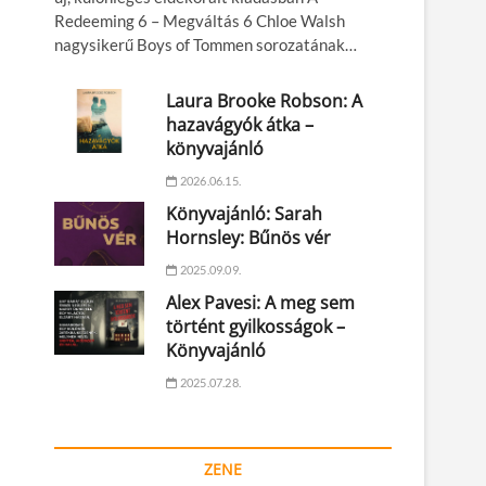
Redeeming 6 – Megváltás 6 Chloe Walsh
nagysikerű Boys of Tommen sorozatának…
Laura Brooke Robson: A
hazavágyók átka –
könyvajánló
2026.06.15.
Könyvajánló: Sarah
Hornsley: Bűnös vér
2025.09.09.
Alex Pavesi: A meg sem
történt gyilkosságok –
Könyvajánló
2025.07.28.
ZENE