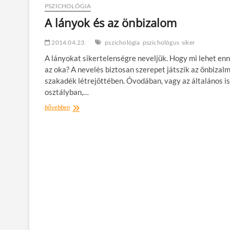
PSZICHOLÓGIA
A lányok és az önbizalom
2014.04.23.
pszichológia
pszichológus
siker
A lányokat sikertelenségre neveljük. Hogy mi lehet en
az oka? A nevelés biztosan szerepet játszik az önbizalm
szakadék létrejöttében. Óvodában, vagy az általános is
osztályban,…
A
bővebben
lányok
és
az
önbizalom