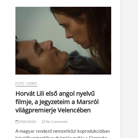
n
FOTÓ - VIDEÓ
Horvát Lili első angol nyelvű
filmje, a Jegyzeteim a Marsról
világpremierje Velencében
2026.08.04.
No Comments
A magyar rendező nemzetközi koprodukcióban
készült romantikus drámája nyitja a Giornate