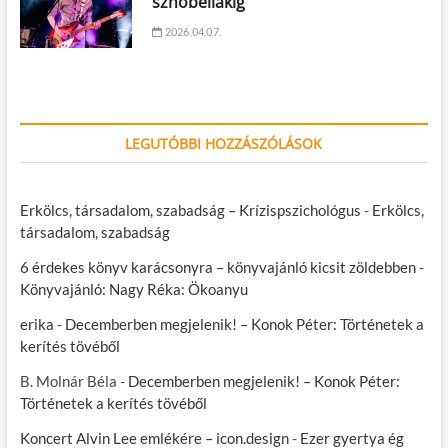
sznobellákig
2026.04.07.
LEGUTÓBBI HOZZÁSZÓLÁSOK
Erkölcs, társadalom, szabadság – Krízispszichológus
-
Erkölcs,
társadalom, szabadság
6 érdekes könyv karácsonyra – könyvajánló kicsit zöldebben
-
Könyvajánló: Nagy Réka: Ökoanyu
erika
-
Decemberben megjelenik! – Konok Péter: Történetek a
kerítés tövéből
B. Molnár Béla
-
Decemberben megjelenik! – Konok Péter:
Történetek a kerítés tövéből
Koncert Alvin Lee emlékére – icon.design
-
Ezer gyertya ég