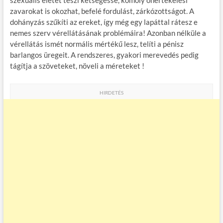
zavarokat is okozhat, befelé fordulást, zárkózottságot. A
dohányzás szűkíti az ereket, így még egy lapáttal rátesz e
nemes szerv vérellátásának problémáira! Azonban nélküle a
vérellátás ismét normális mértékű lesz, telíti a pénisz
barlangos üregeit. A rendszeres, gyakori merevedés pedig
tágítja a szöveteket, növeli a méreteket !
HIRDETÉS