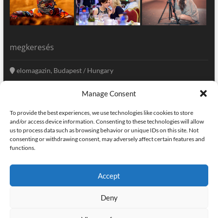
megkeresés
elomagazin, Budapest / Hungary
+36 20 333-6009
Manage Consent
szerkesztoseg@elomagazin.com
To provide the best experiences, we use technologies like cookies to store
elomagazin
and/or access device information. Consenting to these technologies will allow
us to process data such as browsing behavior or unique IDs on this site. Not
consenting or withdrawing consent, may adversely affect certain features and
functions.
facebook
twitter
instagram
googleplus
pinterest
Accept
kapcsolat
home
adatvédelem
impresszum
Deny
elomagazin
| powered by
icon.desing
:: internet solutions |
designed by:
theme freesia
| © copyright, all right reserved