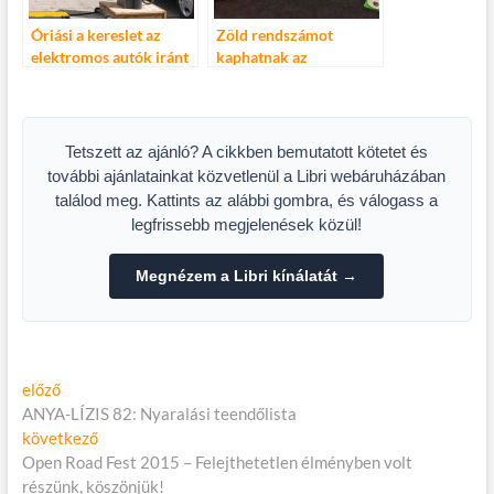
Óriási a kereslet az
Zöld rendszámot
elektromos autók iránt
kaphatnak az
elektromos motorok
Tetszett az ajánló? A cikkben bemutatott kötetet és
további ajánlatainkat közvetlenül a Libri webáruházában
találod meg. Kattints az alábbi gombra, és válogass a
legfrissebb megjelenések közül!
Megnézem a Libri kínálatát →
Bejegyzés
Előző
előző
cikk:
ANYA-LÍZIS 82: Nyaralási teendőlista
navigáció
Következő
következő
cikk:
Open Road Fest 2015 – Felejthetetlen élményben volt
részünk, köszönjük!