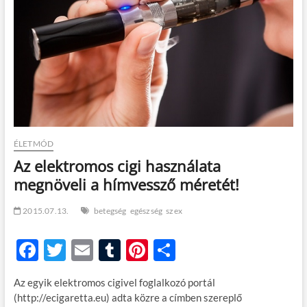
t
o
n
ÉLETMÓD
Az elektromos cigi használata
megnöveli a hímvessző méretét!
2015.07.13.
betegség
egészség
szex
F
T
E
T
Pi
O
ac
w
m
u
nt
ss
Az egyik elektromos cigivel foglalkozó portál
e
itt
ail
m
er
za
(http://ecigaretta.eu) adta közre a címben szereplő