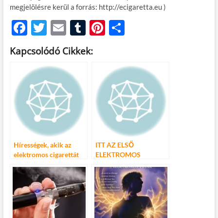
megjelölésre kerül a forrás: http://ecigaretta.eu )
F
T
E
T
Pi
O
ac
w
m
u
nt
ss
Kapcsolódó Cikkek:
e
itt
ail
m
er
za
b
er
bl
es
m
o
r
t
e
o
g
k
Hírességek, akik az
ITT AZ ELSŐ
elektromos cigarettát
ELEKTROMOS
választották
HARLEY-DAVIDSON!