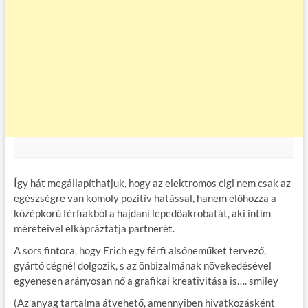
Így hát megállapíthatjuk, hogy az elektromos cigi nem csak az
egészségre van komoly pozitív hatással, hanem előhozza a
középkorú férfiakból a hajdani lepedőakrobatát, aki intim
méreteivel elkápráztatja partnerét.
A sors fintora, hogy Erich egy férfi alsóneműket tervező,
gyártó cégnél dolgozik, s az önbizalmának növekedésével
egyenesen arányosan nő a grafikai kreativitása is…. smiley
(Az anyag tartalma átvehető, amennyiben hivatkozásként