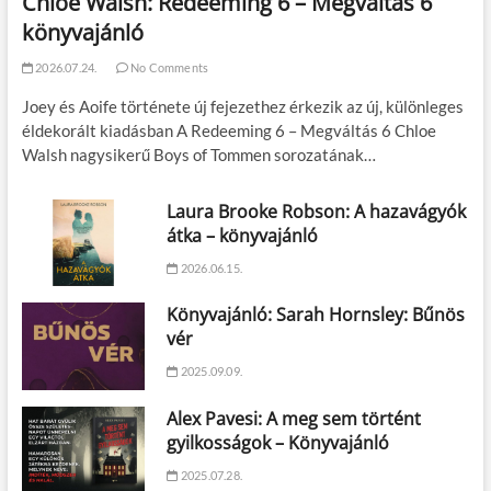
Chloe Walsh: Redeeming 6 – Megváltás 6
könyvajánló
2026.07.24.
No Comments
Joey és Aoife története új fejezethez érkezik az új, különleges
éldekorált kiadásban A Redeeming 6 – Megváltás 6 Chloe
Walsh nagysikerű Boys of Tommen sorozatának…
Laura Brooke Robson: A hazavágyók
átka – könyvajánló
2026.06.15.
Könyvajánló: Sarah Hornsley: Bűnös
vér
2025.09.09.
Alex Pavesi: A meg sem történt
gyilkosságok – Könyvajánló
2025.07.28.