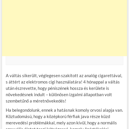
A váltás sikerült, véglegesen szakított az analóg cigarettával,
s áttért az elektromos cigi használatára! 4 hónappal a váltás
után észrevette, hogy péniszének hossza és kerülete is
növekedésnek indult – különösen izgalmi állapotban volt
szembetűnő a méretnövekedés!
Ha belegondolunk, ennek a hatásnak komoly orvosi alapja van.
Köztudomású, hogy a középkorú férfiak java része küzd
merevedési problémákkal, mely azon kívül, hogy a normális
szexuális életet teszi kétségessé, komoly önértékelési