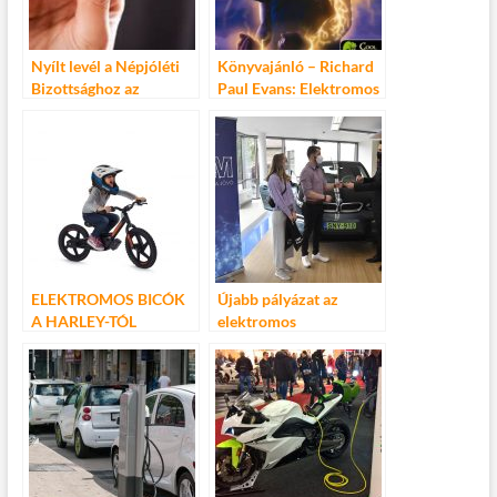
Nyílt levél a Népjóléti
Könyvajánló – Richard
Bizottsághoz az
Paul Evans: Elektromos
elektromos cigaretta
vihar (Michel Vey 5.)
használat kapcsán
ELEKTROMOS BICÓK
Újabb pályázat az
A HARLEY-TÓL
elektromos
GYERKŐCÖKNEK
gépjárművek
támogatására