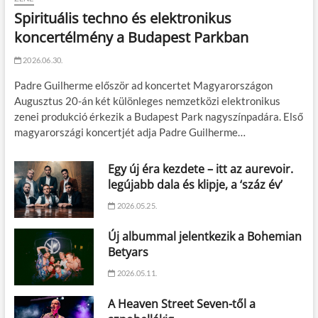
Spirituális techno és elektronikus
koncertélmény a Budapest Parkban
2026.06.30.
Padre Guilherme először ad koncertet Magyarországon
Augusztus 20-án két különleges nemzetközi elektronikus
zenei produkció érkezik a Budapest Park nagyszínpadára. Első
magyarországi koncertjét adja Padre Guilherme…
Egy új éra kezdete – itt az aurevoir.
legújabb dala és klipje, a ‘száz év’
2026.05.25.
Új albummal jelentkezik a Bohemian
Betyars
2026.05.11.
A Heaven Street Seven-től a