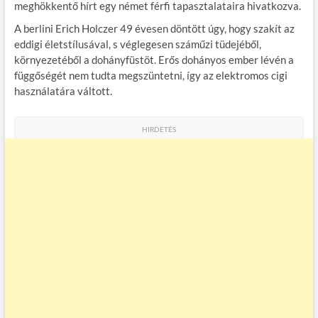
b
er
bl
es
m
meghökkentő hírt egy német férfi tapasztalataira hivatkozva.
o
r
t
e
A berlini Erich Holczer 49 évesen döntött úgy, hogy szakít az
eddigi életstílusával, s véglegesen száműzi tüdejéből,
o
g
környezetéből a dohányfüstöt. Erős dohányos ember lévén a
k
függőségét nem tudta megszüntetni, így az elektromos cigi
használatára váltott.
HIRDETÉS