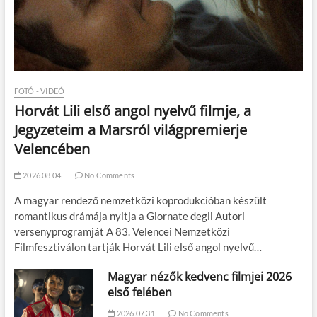
FOTÓ - VIDEÓ
Horvát Lili első angol nyelvű filmje, a
Jegyzeteim a Marsról világpremierje
Velencében
2026.08.04.
No Comments
A magyar rendező nemzetközi koprodukcióban készült
romantikus drámája nyitja a Giornate degli Autori
versenyprogramját A 83. Velencei Nemzetközi
Filmfesztiválon tartják Horvát Lili első angol nyelvű…
Magyar nézők kedvenc filmjei 2026
első felében
2026.07.31.
No Comments