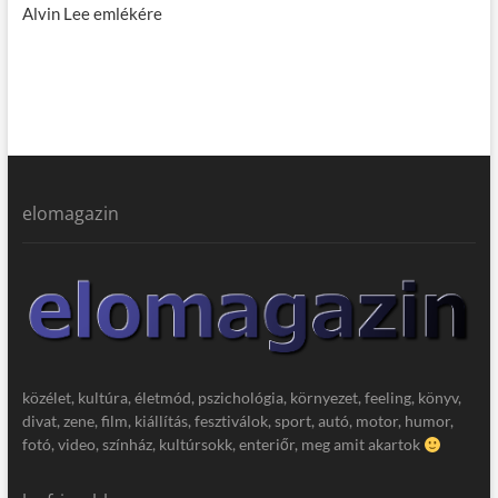
Alvin Lee emlékére
elomagazin
közélet, kultúra, életmód, pszichológia, környezet, feeling, könyv,
divat, zene, film, kiállítás, fesztiválok, sport, autó, motor, humor,
fotó, video, színház, kultúrsokk, enteriőr, meg amit akartok