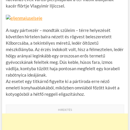
kacér flörtje Vlagyimir Iljiccsel.
A nagy pártvezér – mondták szüleim – térre helyezését
követően hirtelen balra nézett és rögvest beleszeretett
Kőborcsába, a tekintélyes méretű, ledér öltözetű
mészkőlányba. Az érzés indokolt volt, hisz a félmeztelen, ledér
hölgy arányai leginkább egy oroszosan erős termetű
gyévocskának feleltek meg. Dús keble, húsos fara, izmos
vádlija, kontyba tűzött haja pontosan megfelelt egy korabeli
rabótnyica ideájának.
Az esetet egy titkárnő figyelte ki a pártiroda erre néző
emeleti konyhaablakából, miközben omniából főzött kávét a
kotyogósból a hétfő reggeli eligazításhoz.
HIRDETÉS