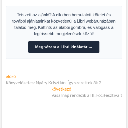
és Környezetvédelmi
Fesztivál
Tetszett az ajánló? A cikkben bemutatott kötetet és
további ajánlatainkat közvetlenül a Libri webáruházában
találod meg. Kattints az alábbi gombra, és válogass a
legfrissebb megjelenések közül!
Megnézem a Libri kínálatát →
Bejegyzés
Előző
előző
cikk:
Könyvelőzetes: Nyáry Krisztián: Így szerettek ők 2
navigáció
Következő
következő
cikk:
Vasárnap rendezik a III. FociFesztivált