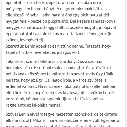
épületét is, de a tér közepét uraló Lenin szobra erre
mélységesen fittyet hányt. A nagytemplomnak háttal, az
ellenkező irányba – alkalmasint épp egy picit nyugat dél-
nyugat felé – beszélt a pulpitusról. Bal kezére támaszkodva,
meggyőző határozottsággal állt szószéke mögött, jobbjával
épp rámutatott a dialektikus materializmus lényegére. (kis
szünet, levegővétel)
Szerettük Lenin apánkat és hittünk benne. Tetszett, hogy
tejjel írt titkos leveleket és jóságos volt.
Tekintetét szinte belefúrta a Gárdonyi Géza színház
homlokzatába. Ez utóbbi csak az önmegtartóztató városi
politikának köszönhette változatlan nevét, mely úgy tűnik
belátta, hogy az Egri Csillagok írója, a város szülötte is
érdemel valamit. Ha nincsenek lokálpatrióta, szellemiekben
előttünk járó, a nép érdekét és kívánságait szívükön hordő
vezetőink, könnyen Vlagyimir Iljicset betűztük volna
reggelente az iskolába menet.
Szóval Lenin elvtárs fegyelmezetten szónokolt, de tekintete
elkalandozott. Pikáns, már-már obszcén eleme volt Egerben a
hatvanas évek városi pletykájának a tér másik alakjának