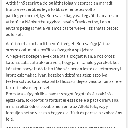
A titkárnő szerint a dolog láthatólag viszonzatlan maradt
Borcsa részéről, és leginkább is ellentétes volt a
pártfegyelemmel, így Borcsa a kőágyával együtt hamarosan
átkerült a Népkertbe, egykori nevén Érsekkertbe, Lenin
elvtárs pedig ismét a villamosítás terveivel izzíthatta testét
és lelkét.
A történet azonban itt nem ért véget, Borcsa úgy járt az
oroszokkal, mint a befőttes üvegek a spájzban:
A Népkert közepén évek óta ott álldogált Iván, a hős orosz
katona. Lábazata akkora volt, hogy járni tanuló gyerekek két
kör után hanyatt dőltek a fűben és onnan lesték a kétarasznyi
bronz csizmákat. Iván, kezében dobtáras géppisztollyal,
testén súlyos katonakabáttal hosszú ideje a vasútállomás felé
tartott súlyos lépteivel.
Borcsára – úgy hírlik – hamar szagot fogott és éjszakáról-
éjszakára, fokról-fokra fordult el észak felé a patak irányába,
mintha eltűnődne: tovább menjen-e az Alföld felé, vagy
forduljon netán vissza a hegyek, a Bükk és persze a szoborlány
felé.