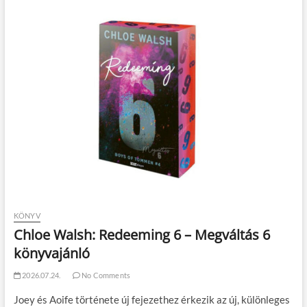
KÖNYV
Chloe Walsh: Redeeming 6 – Megváltás 6
könyvajánló
2026.07.24.
No Comments
Joey és Aoife története új fejezethez érkezik az új, különleges