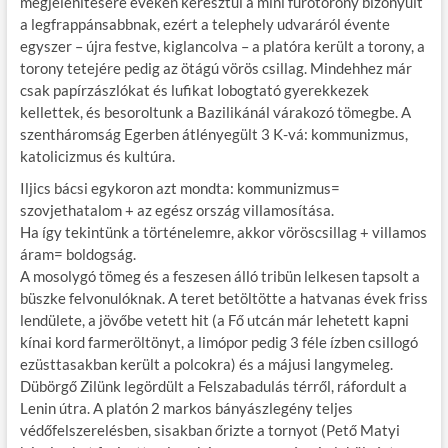
megjelenítésére éveken keresztül a mini fúrótorony bizonyult
a legfrappánsabbnak, ezért a telephely udvaráról évente
egyszer – újra festve, kiglancolva – a platóra került a torony, a
torony tetejére pedig az ötágú vörös csillag. Mindehhez már
csak papírzászlókat és lufikat lobogtató gyerekkezek
kellettek, és besoroltunk a Bazilikánál várakozó tömegbe. A
szentháromság Egerben átlényegült 3 K-vá: kommunizmus,
katolicizmus és kultúra.
Iljics bácsi egykoron azt mondta: kommunizmus=
szovjethatalom + az egész ország villamosítása.
Ha így tekintünk a történelemre, akkor vöröscsillag + villamos
áram= boldogság.
A mosolygó tömeg és a feszesen álló tribün lelkesen tapsolt a
büszke felvonulóknak. A teret betöltötte a hatvanas évek friss
lendülete, a jövőbe vetett hit (a Fő utcán már lehetett kapni
kínai kord farmeröltönyt, a limópor pedig 3 féle ízben csillogó
ezüsttasakban került a polcokra) és a májusi langymeleg.
Dübörgő Zilünk legördült a Felszabadulás térről, ráfordult a
Lenin útra. A platón 2 markos bányászlegény teljes
védőfelszerelésben, sisakban őrizte a tornyot (Pető Matyi