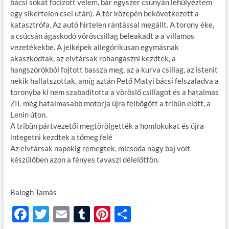
bácsi sokat focizott velem, bár egyszer csúnyán lehülyéztem
egy sikertelen csel után). A tér közepén bekövetkezett a
katasztrófa. Az autó hirtelen rántással megállt. A torony éke,
a csúcsán ágaskodó vöröscsillag beleakadt a a villamos
vezetékekbe. A jelképek allegórikusan egymásnak
akaszkodtak, az elvtársak rohangászni kezdtek, a
hangszórókból fojtott bassza meg, az a kurva csillag, az istenit
nekik hallatszottak, amíg aztán Pető Matyi bácsi felszaladva a
toronyba ki nem szabadította a vöröslő csillagot és a hatalmas
ZIL még hatalmasabb motorja újra felbőgött a tribün előtt, a
Lenin úton.
A tribün pártvezetői megtörölgették a homlokukat és újra
integetni kezdtek a tömeg felé
Az elvtársak napokig remegtek, micsoda nagy baj volt
készülőben azon a fényes tavaszi délelőttön.
Balogh Tamás
F
T
E
T
Pi
O