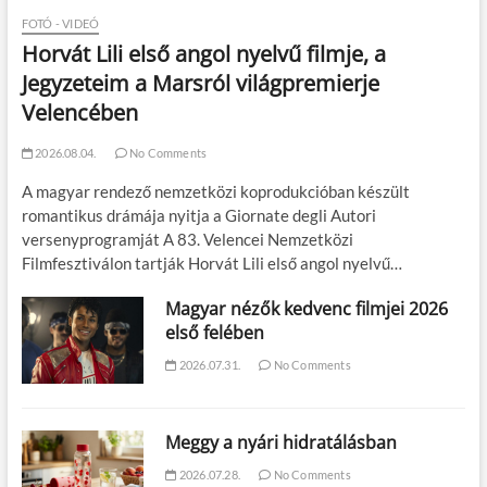
FOTÓ - VIDEÓ
Horvát Lili első angol nyelvű filmje, a
Jegyzeteim a Marsról világpremierje
Velencében
2026.08.04.
No Comments
A magyar rendező nemzetközi koprodukcióban készült
romantikus drámája nyitja a Giornate degli Autori
versenyprogramját A 83. Velencei Nemzetközi
Filmfesztiválon tartják Horvát Lili első angol nyelvű…
Magyar nézők kedvenc filmjei 2026
első felében
2026.07.31.
No Comments
Meggy a nyári hidratálásban
2026.07.28.
No Comments