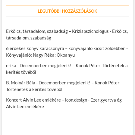
LEGUTÓBBI HOZZÁSZÓLÁSOK
Erkölcs, társadalom, szabadság – Krízispszichológus
-
Erkölcs,
társadalom, szabadság
6 érdekes könyv karácsonyra – könyvajánló kicsit zöldebben
-
Könyvajánló: Nagy Réka: Ökoanyu
erika
-
Decemberben megjelenik! – Konok Péter: Történetek a
kerítés tövéből
B. Molnár Béla
-
Decemberben megjelenik! – Konok Péter:
Történetek a kerítés tövéből
Koncert Alvin Lee emlékére – icon.design
-
Ezer gyertya ég
Alvin Lee emlékére