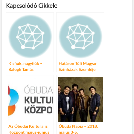
ac
w
m
u
nt
ss
Kapcsolódó Cikkek:
e
itt
ail
m
er
za
b
er
bl
es
m
o
r
t
e
o
g
k
Kisfiúk, nagyfiúk –
Határon Túli Magyar
Balogh Tamás
Színházak Szemléje
novelláskötete
2014. május 7 – 11.
Az Óbudai Kulturális
Óbuda Napja – 2018.
Központ május-júniusi
május 3-5.