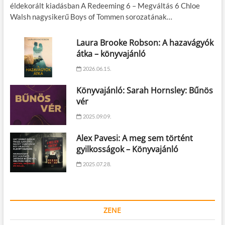
éldekorált kiadásban A Redeeming 6 – Megváltás 6 Chloe
Walsh nagysikerű Boys of Tommen sorozatának…
Laura Brooke Robson: A hazavágyók
átka – könyvajánló
2026.06.15.
Könyvajánló: Sarah Hornsley: Bűnös
vér
2025.09.09.
Alex Pavesi: A meg sem történt
gyilkosságok – Könyvajánló
2025.07.28.
ZENE