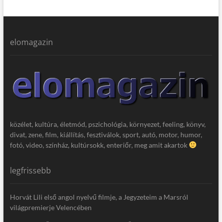
elomagazin
közélet, kultúra, életmód, pszichológia, környezet, feeling, könyv,
divat, zene, film, kiállítás, fesztiválok, sport, autó, motor, humor,
fotó, video, színház, kultúrsokk, enteriőr, meg amit akartok
legfrissebb
Horvát Lili első angol nyelvű filmje, a Jegyzeteim a Marsról
világpremierje Velencében