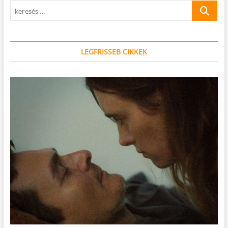
keresés
…
LEGFRISSEB CIKKEK