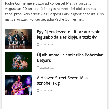
Padre Guilherme először ad koncertet Magyarországon
Augusztus 20-án két különleges nemzetközi elektronikus
zenei produkció érkezik a Budapest Park nagyszínpadára. Első
magyarországi koncertjét adja Padre Guilherme…
Egy új éra kezdete – itt az aurevoir.
legújabb dala és klipje, a ‘száz év’
2026.05.25.
Új albummal jelentkezik a Bohemian
Betyars
2026.05.11.
A Heaven Street Seven-től a
sznobellákig
2026.04.07.