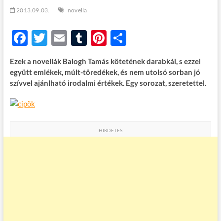
t
2013.09.03.
novella
o
n
F
T
E
T
Pi
O
ac
w
m
u
nt
ss
Ezek a novellák Balogh Tamás kötetének darabkái, s ezzel
e
itt
ail
m
er
za
együtt emlékek, múlt-töredékek, és nem utolsó sorban jó
b
er
bl
es
m
szívvel ajánlható irodalmi értékek. Egy sorozat, szeretettel.
o
r
t
e
o
g
k
HIRDETÉS