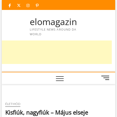
Skip
facebook
twitter
instagram
googleplus
pinterest
to
content
elomagazin
LIFESTYLE NEWS AROUND DA
WORLD
M
e
n
u
B
ÉLETMÓD
u
Kisfiúk, nagyfiúk – Május elseje
t