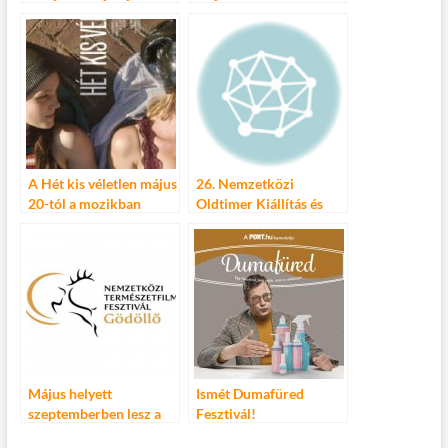
programjai
A Hét kis véletlen május
26. Nemzetközi
20-tól a mozikban
Oldtimer Kiállítás és
Vásár Tulln(A) 2014.
május 24-25.
Május helyett
Ismét Dumafüred
szeptemberben lesz a
Fesztivál!
Nemzetközi Természet-