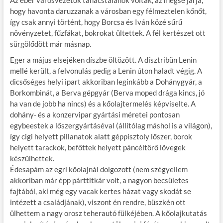
Az éber városvezetők tanácstalanok voltak, az mégse járja,
hogy havonta daruzzanak a városban egy félmeztelen kőnőt,
így csak annyi történt, hogy Borcsa és Iván közé sűrű
növényzetet, fűzfákat, bokrokat ültettek. A fél kertészet ott
sürgölődött már másnap.
Eger a május elsejéken díszbe öltözött. A dísztribün Lenin
mellé került, a felvonulás pedig a Lenin úton haladt végig. A
dicsőséges helyi ipart akkoriban leginkább a Dohánygyár, a
Borkombinát, a Berva gépgyár (Berva moped drága kincs, jó
ha van de jobb ha nincs) és a kőolajtermelés képviselte. A
dohány- és a konzervipar gyártási méretei pontosan
egybeestek a lőszergyártáséval (állítólag máshol is a világon),
így cigi helyett pillanatok alatt géppisztoly lőszer, borok
helyett tarackok, befőttek helyett páncéltörő lövegek
készülhettek.
Édesapám az egri kőolajnál dolgozott (nem szégyellem
akkoriban már épp párttitkár volt, a nagyon becsületes
fajtából, aki még egy vacak kertes házat vagy skodát se
intézett a családjának), viszont én rendre, büszkén ott
ülhettem a nagy orosz teherautó fülkéjében. A kőolajkutatás