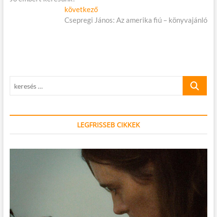
navigáció
Következő
következő
cikk:
Csepregi János: Az amerika fiú – könyvajánló
keresés
…
LEGFRISSEB CIKKEK