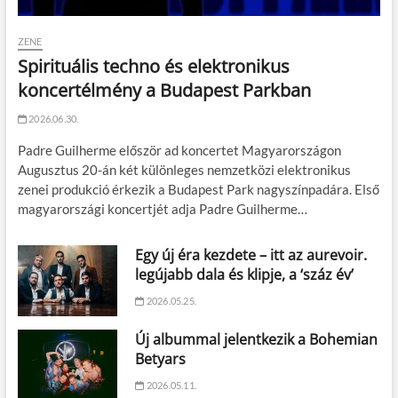
ZENE
Spirituális techno és elektronikus
koncertélmény a Budapest Parkban
2026.06.30.
Padre Guilherme először ad koncertet Magyarországon
Augusztus 20-án két különleges nemzetközi elektronikus
zenei produkció érkezik a Budapest Park nagyszínpadára. Első
magyarországi koncertjét adja Padre Guilherme…
Egy új éra kezdete – itt az aurevoir.
legújabb dala és klipje, a ‘száz év’
2026.05.25.
Új albummal jelentkezik a Bohemian
Betyars
2026.05.11.