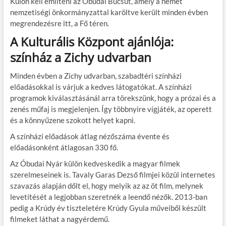
Külön kell említeni az Óbudai Búcsút, amely a német
nemzetiségi önkormányzattal karöltve került minden évben
megrendezésre itt, a Fő téren.
A Kulturális Központ ajánlója:
színház a Zichy udvarban
Minden évben a Zichy udvarban, szabadtéri színházi
előadásokkal is várjuk a kedves látogatókat. A színházi
programok kiválasztásánál arra törekszünk, hogy a prózai és a
zenés műfaj is megjelenjen. Így többnyire vígjáték, az operett
és a könnyűzene szokott helyet kapni.
A színházi előadások átlag nézőszáma évente és
előadásonként átlagosan 330 fő.
Az Óbudai Nyár külön kedveskedik a magyar filmek
szerelmeseinek is. Tavaly Garas Dezső filmjei közül internetes
szavazás alapján dőlt el, hogy melyik az az öt film, melynek
levetítését a legjobban szeretnék a leendő nézők. 2013-ban
pedig a Krúdy év tiszteletére Krúdy Gyula műveiből készült
filmeket láthat a nagyérdemű.