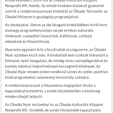
A szervezéséért 2009 óta az Óbudai Kulturális Központ
Nonprofit Kft. felelős. Az elmúlt években kialakult gyakorlat
szerint a rendezvénysorozat kínálatát az Óbudai Társaskör, az
Óbudai Múzeum is gazdagítja programjaival.
Az óbudaiakat, illetve az ide látogató érdeklődőket évről-évre
tizenegy programhelyszínen várják értékes kulturális
élmények: szabadtéri koncertek, kiállítások, színházi
előadások és filmvetítések.
Nyaranta egymást érik a fesztiválok országszerte, az Óbudai
Nyár azonban kicsit más. A kínálatból nem szoktak hiányozni a
könnyed, nyári hangulatú, de mindig nívós szereplőgárdával és
komoly művészi teljesítménnyel kecsegtető élmények. Az
Óbudai Nyár minden évben rendkívül színes és széles palettán
kínál programokat valamennyi korosztály számára.
A rendezvénysorozat a folyamatos megújulást ötvözi a
hagyománytisztelettel, s ennek köszönhetően a közönség
minden óhaját teljesíti.
Az Óbudai Nyár évtizednyi és az Óbudai Kulturális Központ
Nonprofit Kft. rövidebb, de annál intenzívebb tapasztalata