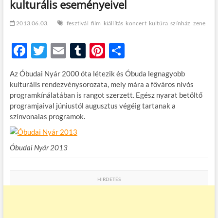
kulturális eseményeivel
t
o
n
2013.06.03.
fesztivál
film
kiállítás
koncert
kultúra
színház
zene
F
T
E
T
Pi
O
ac
w
m
u
nt
ss
Az Óbudai Nyár 2000 óta létezik és Óbuda legnagyobb
e
itt
ail
m
er
za
kulturális rendezvénysorozata, mely mára a főváros nívós
b
er
bl
es
m
programkínálatában is rangot szerzett. Egész nyarat betöltő
programjaival júniustól augusztus végéig tartanak a
o
r
t
e
színvonalas programok.
o
g
k
Óbudai Nyár 2013
HIRDETÉS