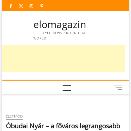
Skip
facebook
twitter
instagram
googleplus
pinterest
to
content
elomagazin
LIFESTYLE NEWS AROUND DA
WORLD
M
e
n
u
B
ÉLETMÓD
u
Óbudai Nyár – a főváros legrangosabb
t