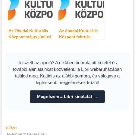
Az Óbudai Kulturális
Az óbudai Kulturális
Központ május-júniusi
Központ februári
programjai
programjai
Tetszett az ajánló? A cikkben bemutatott kötetet és
további ajánlatainkat közvetlenül a Libri webáruházában
találod meg. Kattints az alábbi gombra, és válogass a
legfrissebb megjelenések közül!
Megnézem a Libri kínálatát →
Bejegyzés
Előző
előző
cikk:
Jó embert keresünk!