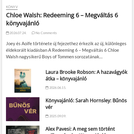
KÖNYV
Chloe Walsh: Redeeming 6 – Megváltás 6
könyvajánló
2026.07.24.
No Comments
Joey és Aoife története új fejezethez érkezik az új, különleges
éldekorált kiadásban A Redeeming 6 – Megváltás 6 Chloe
Walsh nagysikerű Boys of Tommen sorozatának…
Laura Brooke Robson: A hazavágyók
átka – könyvajánló
2026.06.15.
Könyvajánló: Sarah Hornsley: Bűnös
vér
2025.09.09.
Alex Pavesi: A meg sem történt