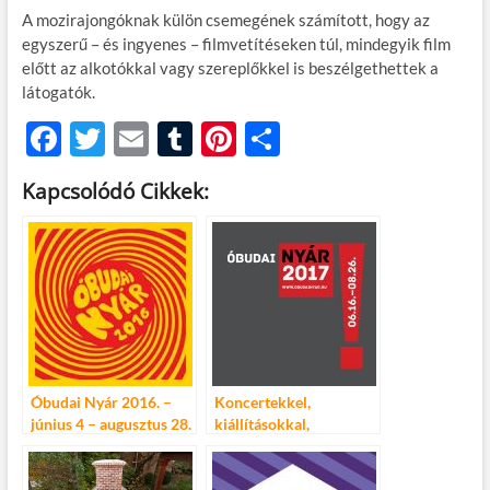
A mozirajongóknak külön csemegének számított, hogy az
egyszerű – és ingyenes – filmvetítéseken túl, mindegyik film
előtt az alkotókkal vagy szereplőkkel is beszélgethettek a
látogatók.
F
T
E
T
Pi
O
ac
w
m
u
nt
ss
Kapcsolódó Cikkek:
e
itt
ail
m
er
za
b
er
bl
es
m
o
r
t
e
o
g
k
Óbudai Nyár 2016. –
Koncertekkel,
június 4 – augusztus 28.
kiállításokkal,
gyerekprogramokkal,
színházi előadásokkal
vár az Óbudai Nyár!