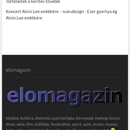
Történetek a kerítés tövéből
Koncert Alvin Lee emlékére – icon.design
-
Ezer gyertya ég
Alvin Lee emlékére
elomagazin
közélet, kultúra, életmód, pszichológia, környezet, feeling, könyv,
divat, zene, film, kiállítás, fesztiválok, sport, autó, motor, humor,