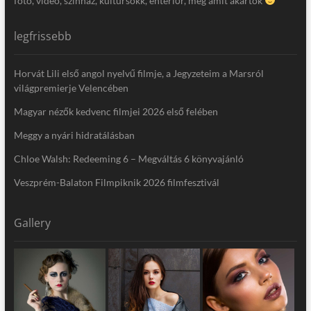
fotó, video, színház, kultúrsokk, enteriőr, meg amit akartok
legfrissebb
Horvát Lili első angol nyelvű filmje, a Jegyzeteim a Marsról
világpremierje Velencében
Magyar nézők kedvenc filmjei 2026 első felében
Meggy a nyári hidratálásban
Chloe Walsh: Redeeming 6 – Megváltás 6 könyvajánló
Veszprém-Balaton Filmpiknik 2026 filmfesztivál
Gallery