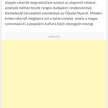
alapján sikerült megvalósítani azokat az alapvető célokat,
amelyek méltán teszik rangos budapesti rendezvénnyé,
kiemelkedő társadalmi eseménnyé az Óbudai Nyarat. Minden
évben sikerült meghúzni azt a határvonalat, amely a magas
színvonalú és a populáris kultúra közti mezsgyén mozog.
HIRDETÉS