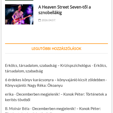
A Heaven Street Seven-től a
sznobellákig
2026.04.07.
LEGUTÓBBI HOZZÁSZÓLÁSOK
Erkölcs, társadalom, szabadság – Krízispszichológus
-
Erkölcs,
társadalom, szabadság
6 érdekes könyv karácsonyra – könyvajánló kicsit zöldebben
-
Könyvajánló: Nagy Réka: Ökoanyu
erika
-
Decemberben megjelenik! – Konok Péter: Történetek a
kerítés tövéből
B. Molnár Béla
-
Decemberben megjelenik! – Konok Péter: