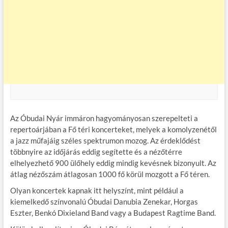
Az Óbudai Nyár immáron hagyományosan szerepelteti a
repertoárjában a Fő téri koncerteket, melyek a komolyzenétől
a jazz műfajáig széles spektrumon mozog. Az érdeklődést
többnyire az időjárás eddig segítette és a nézőtérre
elhelyezhető 900 ülőhely eddig mindig kevésnek bizonyult. Az
átlag nézőszám átlagosan 1000 fő körül mozgott a Fő téren.
Olyan koncertek kapnak itt helyszínt, mint például a
kiemelkedő színvonalú Óbudai Danubia Zenekar, Horgas
Eszter, Benkó Dixieland Band vagy a Budapest Ragtime Band.