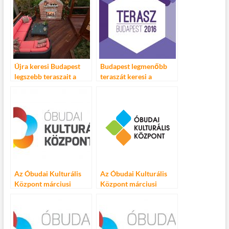
Újra keresi Budapest
Budapest legmenőbb
legszebb teraszait a
teraszát keresi a
Főváros
Főváros!
Az Óbudai Kulturális
Az Óbudai Kulturális
Központ márciusi
Központ márciusi
programjai
programjai