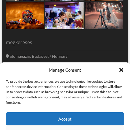
megkeresés
elomagazin, Budapest / Hungary
+36 20 333-6009
Manage Consent
szerkesztoseg@elomagazin.com
To provide the best experiences, we use technologies like cookies to store
elomagazin
and/or access device information. Consenting to these technologies will allow
us to process data such as browsing behavior or unique IDs on this site. Not
consenting or withdrawing consent, may adversely affect certain features and
functions.
facebook
twitter
instagram
googleplus
pinterest
Accept
kapcsolat
home
adatvédelem
impresszum