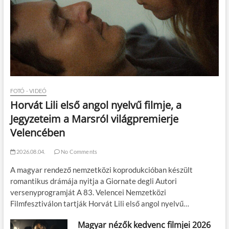
FOTÓ - VIDEÓ
Horvát Lili első angol nyelvű filmje, a
Jegyzeteim a Marsról világpremierje
Velencében
2026.08.04.
No Comments
A magyar rendező nemzetközi koprodukcióban készült
romantikus drámája nyitja a Giornate degli Autori
versenyprogramját A 83. Velencei Nemzetközi
Filmfesztiválon tartják Horvát Lili első angol nyelvű…
Magyar nézők kedvenc filmjei 2026