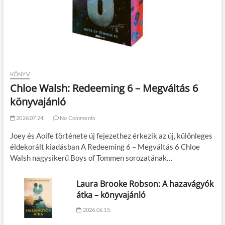
KÖNYV
Chloe Walsh: Redeeming 6 – Megváltás 6
könyvajánló
2026.07.24.
No Comments
Joey és Aoife története új fejezethez érkezik az új, különleges
éldekorált kiadásban A Redeeming 6 – Megváltás 6 Chloe
Walsh nagysikerű Boys of Tommen sorozatának…
Laura Brooke Robson: A hazavágyók
átka – könyvajánló
2026.06.15.