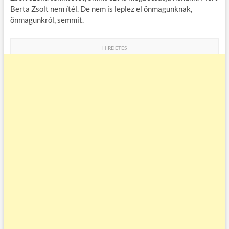
Berta Zsolt nem ítél. De nem is leplez el önmagunknak,
önmagunkról, semmit.
HIRDETÉS