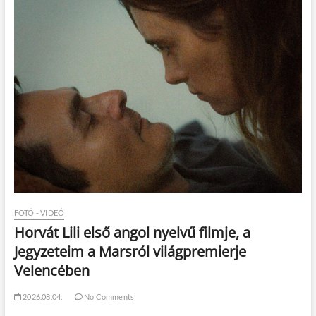
FOTÓ - VIDEÓ
Horvát Lili első angol nyelvű filmje, a
Jegyzeteim a Marsról világpremierje
Velencében
2026.08.04.
No Comments