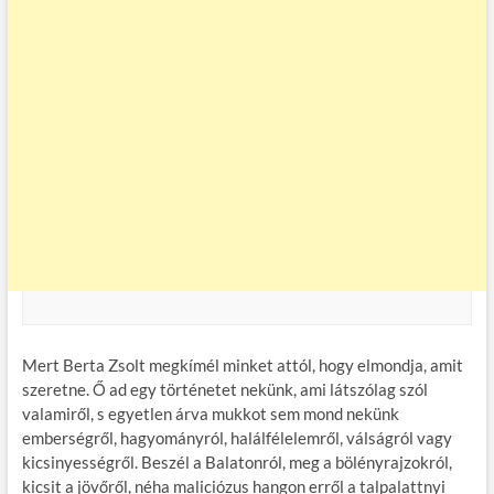
Mert Berta Zsolt megkímél minket attól, hogy elmondja, amit
szeretne. Ő ad egy történetet nekünk, ami látszólag szól
valamiről, s egyetlen árva mukkot sem mond nekünk
emberségről, hagyományról, halálfélelemről, válságról vagy
kicsinyességről. Beszél a Balatonról, meg a bölényrajzokról,
kicsit a jövőről, néha maliciózus hangon erről a talpalattnyi