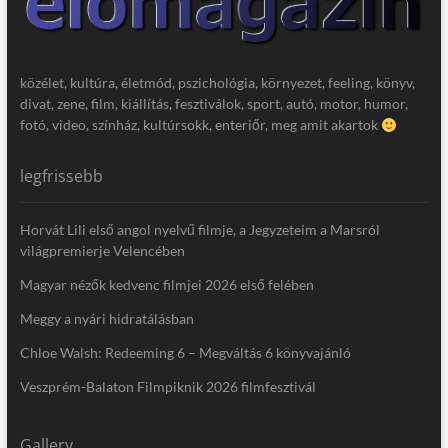
közélet, kultúra, életmód, pszichológia, környezet, feeling, könyv,
divat, zene, film, kiállítás, fesztiválok, sport, autó, motor, humor,
fotó, video, színház, kultúrsokk, enteriőr, meg amit akartok
legfrissebb
Horvát Lili első angol nyelvű filmje, a Jegyzeteim a Marsról
világpremierje Velencében
Magyar nézők kedvenc filmjei 2026 első felében
Meggy a nyári hidratálásban
Chloe Walsh: Redeeming 6 – Megváltás 6 könyvajánló
Veszprém-Balaton Filmpiknik 2026 filmfesztivál
Gallery