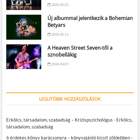
2026.05.25.
Új albummal jelentkezik a Bohemian
Betyars
2026.05.11.
A Heaven Street Seven-től a
sznobellákig
2026.04.07.
LEGUTÓBBI HOZZÁSZÓLÁSOK
Erkölcs, társadalom, szabadság – Krízispszichológus
-
Erkölcs,
társadalom, szabadság
6 érdekes könyv karácsonyra – könyvajánló kicsit zöldebben
-