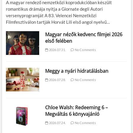
A magyar rendező nemzetközi koprodukcióban készült
romantikus drámája nyitja a Giornate degli Autori
versenyprogramját A 83. Velencei Nemzetközi
Filmfesztiválon tartják Horvát Lili első angol nyelvű…
Magyar nézők kedvenc filmjei 2026
első felében
2026.07.31.
No Comments
Meggy a nyári hidratálásban
2026.07.28.
No Comments
Chloe Walsh: Redeeming 6 –
Megváltás 6 könyvajánló
2026.07.24.
No Comments