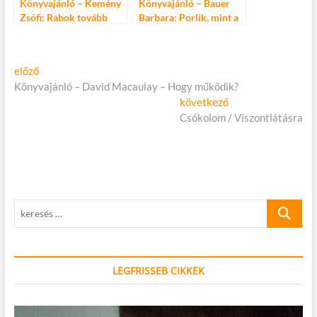
Könyvajánló – Kemény
Könyvajánló – Bauer
Zsófi: Rabok tovább
Barbara: Porlik, mint a
szikla
Bejegyzés
Előző
előző
cikk:
Könyvajánló – David Macaulay – Hogy működik?
navigáció
Következő
következő
cikk:
Csókolom / Viszontlátásra
keresés
…
LEGFRISSEB CIKKEK