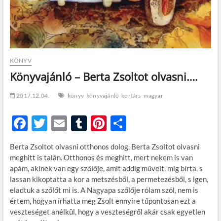
KÖNYV
Könyvajánló – Berta Zsoltot olvasni….
2017.12.04.
könyv
könyvajánló
kortárs
magyar
F
T
E
T
Pi
O
ac
w
m
u
nt
ss
Berta Zsoltot olvasni otthonos dolog. Berta Zsoltot olvasni
e
itt
ail
m
er
za
meghitt is talán. Otthonos és meghitt, mert nekem is van
b
er
bl
es
m
apám, akinek van egy szőlője, amit addig művelt, míg bírta, s
lassan kikoptatta a kor a metszésből, a permetezésből, s igen,
o
r
t
e
eladtuk a szőlőt mi is. A Nagyapa szőlője rólam szól, nem is
o
g
értem, hogyan írhatta meg Zsolt ennyire tűpontosan ezt a
veszteséget anélkül, hogy a veszteségről akár csak egyetlen
k