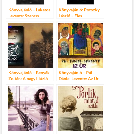
Könyvajánló – Lakatos
Könyvajánló: Potozky
Levente: Szeress
László – Éles
jobban!
Könyvajánló – Benyák
Könyvajánló – Pál
Zoltán: A nagy illúzió
Dániel Levente: Az Úr
Nyolcadik Kerülete