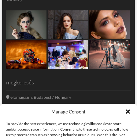
megkeresés
elomagazin, Budapest / Hungary
+36 20 333-6009
Manage Consent
szerkesztoseg@elomagazin.com
To provide the best experiences, we use technologies like cookies to store
elomagazin
and/or access device information. Consenting to these technologies will allow
us to process data such as browsing behavior or unique IDs on this site. Not