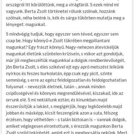
országról itt körülöttünk, meg a virágfáról. S ezek mind mi
vagyunk. Berta Zsolt történetei rólunk szólnak, hozzánk
szólnak, néha belénk is, kék és sárga tükörben mutatja meg a
lényeget: magunkat.
S mindvégig tudjuk, hogy egyszer sem téved, egyszer sem
csap be. Hogy könnyű-e Zsolt tükrében megpillantani
magunkat? Egy frászt könnyű. Nagy-nehezen átevickéljük
magunkat életünk szüntelen krízisein, s mikor azt gondoljuk,
már jól megbeszéltük magunkkal a dolgok rendbenlevőségét,
jön Berta Zsolt, s éles szikével ejt egy apró metszést lelkünk
nyirkos és feszes burkolatán, épp csak egy picit, szinte
semmiség, s erre az egész feldolgozatlan és feldolgozhatatlan
folyamat – nevezzük életnek, talán -, annak minden
csípősségével és könnyes megrendülésével, kiszakad, ide az
orrunk elé. S mi nekiállunk eztán, és kínunkban majd
ésszerűsítjük a lakást, s megígérjük, hogy legközelebb majd
jobban és másképp, kicsit feszengünk azon a suta, félszeg
érzésen, hogy vélhetően – s talán biztosan is – vannak dolgok,
amiket véglegesen elrontottunk, s érezzük magunkon Berta
Zsolt szelíd tekintetét, amint ezt is megbocsátja nekünk. Mert