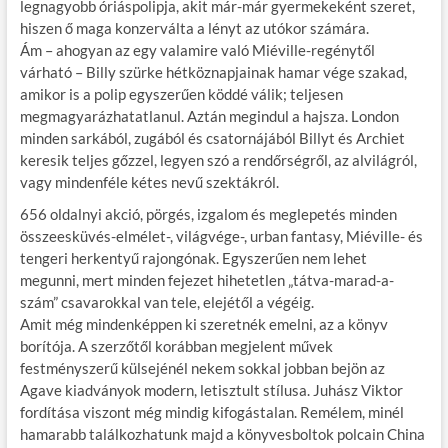
legnagyobb óriáspolipja, akit már-már gyermekeként szeret,
hiszen ő maga konzerválta a lényt az utókor számára.
Ám – ahogyan az egy valamire való Miéville-regénytől
várható – Billy szürke hétköznapjainak hamar vége szakad,
amikor is a polip egyszerűen köddé válik; teljesen
megmagyarázhatatlanul. Aztán megindul a hajsza. London
minden sarkából, zugából és csatornájából Billyt és Archiet
keresik teljes gőzzel, legyen szó a rendőrségről, az alvilágról,
vagy mindenféle kétes nevű szektákról.
656 oldalnyi akció, pörgés, izgalom és meglepetés minden
összeesküvés-elmélet-, világvége-, urban fantasy, Miéville- és
tengeri herkentyű rajongónak. Egyszerűen nem lehet
megunni, mert minden fejezet hihetetlen „tátva-marad-a-
szám” csavarokkal van tele, elejétől a végéig.
Amit még mindenképpen ki szeretnék emelni, az a könyv
borítója. A szerzőtől korábban megjelent művek
festményszerű külsejénél nekem sokkal jobban bejön az
Agave kiadványok modern, letisztult stílusa. Juhász Viktor
fordítása viszont még mindig kifogástalan. Remélem, minél
hamarabb találkozhatunk majd a könyvesboltok polcain China