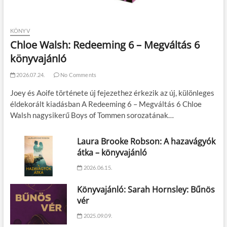
KÖNYV
Chloe Walsh: Redeeming 6 – Megváltás 6
könyvajánló
2026.07.24.
No Comments
Joey és Aoife története új fejezethez érkezik az új, különleges
éldekorált kiadásban A Redeeming 6 – Megváltás 6 Chloe
Walsh nagysikerű Boys of Tommen sorozatának…
Laura Brooke Robson: A hazavágyók
átka – könyvajánló
2026.06.15.
Könyvajánló: Sarah Hornsley: Bűnös
vér
2025.09.09.