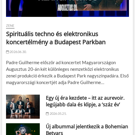
ZENE
Spirituális techno és elektronikus
koncertélmény a Budapest Parkban
2026.06.30.
Padre Guilherme először ad koncertet Magyarországon
Augusztus 20-án két különleges nemzetközi elektronikus
zenei produkció érkezik a Budapest Park nagyszínpadára. Első
magyarországi koncertjét adja Padre Guilherme…
Egy új éra kezdete – itt az aurevoir.
legújabb dala és klipje, a ‘száz év’
2026.05.25.
Új albummal jelentkezik a Bohemian
Betyars