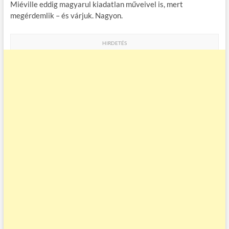
Miéville eddig magyarul kiadatlan műveivel is, mert
megérdemlik – és várjuk. Nagyon.
HIRDETÉS