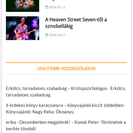
2026.05.11.
A Heaven Street Seven-től a
sznobellákig
2026.04.07.
LEGUTÓBBI HOZZÁSZÓLÁSOK
Erkölcs, társadalom, szabadság – Krízispszichológus
-
Erkölcs,
társadalom, szabadság
6 érdekes könyv karácsonyra – könyvajánló kicsit zöldebben
-
Könyvajánló: Nagy Réka: Ökoanyu
erika
-
Decemberben megjelenik! – Konok Péter: Történetek a
kerítés tövéből