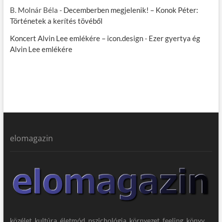
B. Molnár Béla
-
Decemberben megjelenik! – Konok Péter:
Történetek a kerítés tövéből
Koncert Alvin Lee emlékére – icon.design
-
Ezer gyertya ég
Alvin Lee emlékére
elomagazin
közélet, kultúra, életmód, pszichológia, környezet, feeling, könyv,