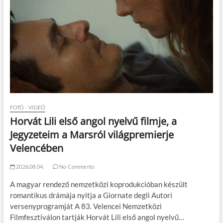
FOTÓ - VIDEÓ
Horvát Lili első angol nyelvű filmje, a
Jegyzeteim a Marsról világpremierje
Velencében
2026.08.04.
No Comments
A magyar rendező nemzetközi koprodukcióban készült
romantikus drámája nyitja a Giornate degli Autori
versenyprogramját A 83. Velencei Nemzetközi
Filmfesztiválon tartják Horvát Lili első angol nyelvű…