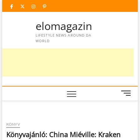
Skip
facebook
twitter
instagram
googleplus
pinterest
to
content
elomagazin
LIFESTYLE NEWS AROUND DA
WORLD
M
e
n
u
B
KÖNYV
u
Könyvajánló: China Miéville: Kraken
t