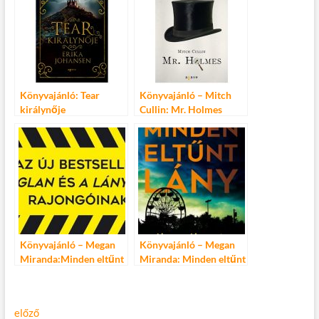
Könyvajánló: Tear
Könyvajánló – Mitch
királynője
Cullin: Mr. Holmes
Könyvajánló – Megan
Könyvajánló – Megan
Miranda:Minden eltűnt
Miranda: Minden eltűnt
lány
lány
Bejegyzés
Előző
előző