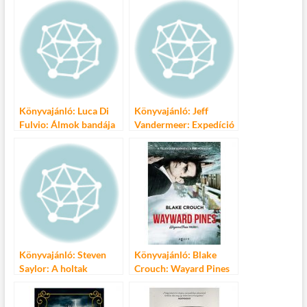
b
er
bl
es
m
o
r
t
e
o
g
k
Könyvajánló: Luca Di
Könyvajánló: Jeff
Fulvio: Álmok bandája
Vandermeer: Expedíció
Könyvajánló: Steven
Könyvajánló: Blake
Saylor: A holtak
Crouch: Wayard Pines
méltósága