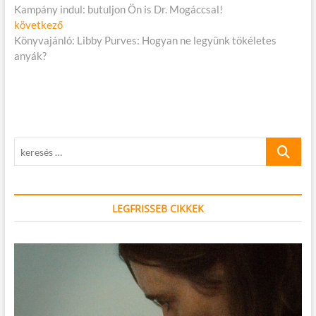
cikk:
Kampány indul: butuljon Ön is Dr. Mogáccsal!
navigáció
Következő
következő
cikk:
Könyvajánló: Libby Purves: Hogyan ne legyünk tökéletes
anyák?
keresés
…
LEGFRISSEB CIKKEK