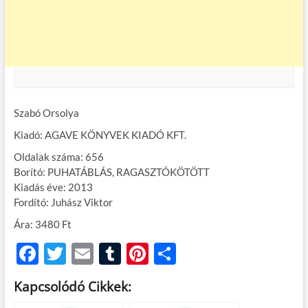
Szabó Orsolya
Kiadó: AGAVE KÖNYVEK KIADÓ KFT.
Oldalak száma: 656
Borító: PUHATÁBLÁS, RAGASZTÓKÖTÖTT
Kiadás éve: 2013
Fordító: Juhász Viktor
Ára: 3480 Ft
F
T
E
T
Pi
O
ac
w
m
u
nt
ss
Kapcsolódó Cikkek:
e
itt
ail
m
er
za