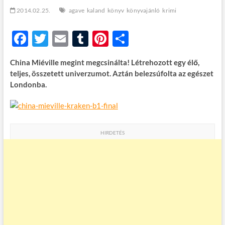
t
2014.02.25.
agave
kaland
könyv
könyvajánló
krimi
o
n
F
T
E
T
Pi
O
ac
w
m
u
nt
ss
China Miéville megint megcsinálta! Létrehozott egy élő,
e
itt
ail
m
er
za
teljes, összetett univerzumot. Aztán belezsúfolta az egészet
b
er
bl
es
m
Londonba.
o
r
t
e
o
g
k
HIRDETÉS