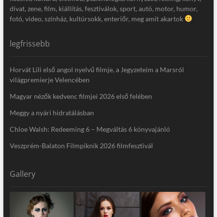
divat, zene, film, kiállítás, fesztiválok, sport, autó, motor, humor,
fotó, video, színház, kultúrsokk, enteriőr, meg amit akartok
legfrissebb
Horvát Lili első angol nyelvű filmje, a Jegyzeteim a Marsról
világpremierje Velencében
Magyar nézők kedvenc filmjei 2026 első felében
Meggy a nyári hidratálásban
Chloe Walsh: Redeeming 6 – Megváltás 6 könyvajánló
Veszprém-Balaton Filmpiknik 2026 filmfesztivál
Gallery