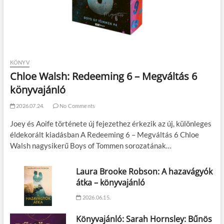
KÖNYV
Chloe Walsh: Redeeming 6 – Megváltás 6
könyvajánló
2026.07.24.
No Comments
Joey és Aoife története új fejezethez érkezik az új, különleges
éldekorált kiadásban A Redeeming 6 – Megváltás 6 Chloe
Walsh nagysikerű Boys of Tommen sorozatának…
Laura Brooke Robson: A hazavágyók
átka – könyvajánló
2026.06.15.
Könyvajánló: Sarah Hornsley: Bűnös