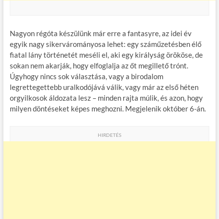
Nagyon régóta készülünk már erre a fantasyre, az idei év
egyik nagy sikervárományosa lehet: egy száműzetésben élő
fiatal lány történetét meséli el, aki egy királyság örököse, de
sokan nem akarják, hogy elfoglalja az őt megillető trónt.
Úgyhogy nincs sok választása, vagy a birodalom
legrettegettebb uralkodójává válik, vagy már az első héten
orgyilkosok áldozata lesz – minden rajta múlik, és azon, hogy
milyen döntéseket képes meghozni. Megjelenik október 6-án.
HIRDETÉS