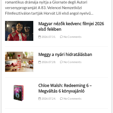
romantikus drámája nyitja a Giornate degli Autori
versenyprogramját A 83. Velencei Nemzetközi
Filmfesztiválon tartják Horvát Lili első angol nyelvű…
Magyar nézők kedvenc filmjei 2026
első felében
2026.07.31.
No Comments
Meggy a nyári hidratálásban
2026.07.28.
No Comments
Chloe Walsh: Redeeming 6 –
Megváltás 6 könyvajánló
2026.07.24.
No Comments