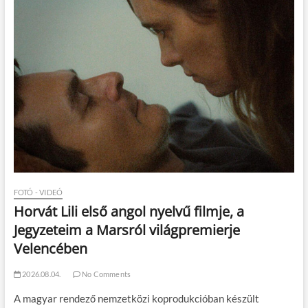
FOTÓ - VIDEÓ
Horvát Lili első angol nyelvű filmje, a
Jegyzeteim a Marsról világpremierje
Velencében
2026.08.04.
No Comments
A magyar rendező nemzetközi koprodukcióban készült