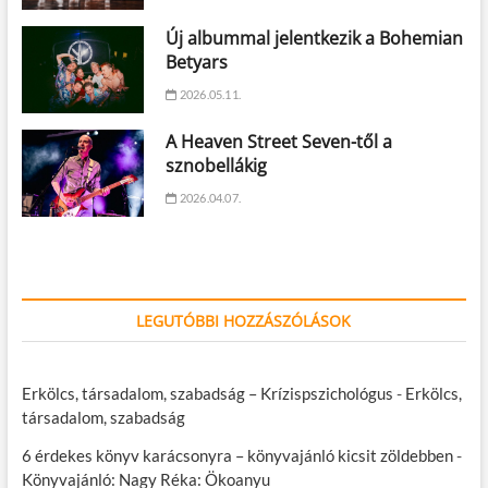
Új albummal jelentkezik a Bohemian
Betyars
2026.05.11.
A Heaven Street Seven-től a
sznobellákig
2026.04.07.
LEGUTÓBBI HOZZÁSZÓLÁSOK
Erkölcs, társadalom, szabadság – Krízispszichológus
-
Erkölcs,
társadalom, szabadság
6 érdekes könyv karácsonyra – könyvajánló kicsit zöldebben
-
Könyvajánló: Nagy Réka: Ökoanyu