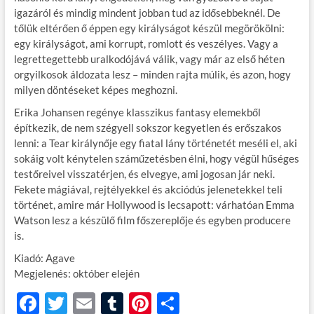
igazáról és mindig mindent jobban tud az idősebbeknél. De
tőlük eltérően ő éppen egy királyságot készül megörökölni:
egy királyságot, ami korrupt, romlott és veszélyes. Vagy a
legrettegettebb uralkodójává válik, vagy már az első héten
orgyilkosok áldozata lesz – minden rajta múlik, és azon, hogy
milyen döntéseket képes meghozni.
Erika Johansen regénye klasszikus fantasy elemekből
építkezik, de nem szégyell sokszor kegyetlen és erőszakos
lenni: a Tear királynője egy fiatal lány történetét meséli el, aki
sokáig volt kénytelen száműzetésben élni, hogy végül hűséges
testőreivel visszatérjen, és elvegye, ami jogosan jár neki.
Fekete mágiával, rejtélyekkel és akciódús jelenetekkel teli
történet, amire már Hollywood is lecsapott: várhatóan Emma
Watson lesz a készülő film főszereplője és egyben producere
is.
Kiadó: Agave
Megjelenés: október elején
F
T
E
T
Pi
O