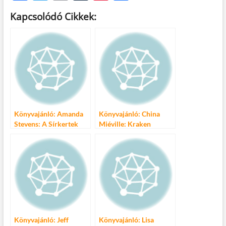
ac
w
m
u
nt
ss
Kapcsolódó Cikkek:
e
itt
ail
m
er
za
b
er
bl
es
m
o
r
t
e
o
g
k
Könyvajánló: Amanda
Könyvajánló: China
Stevens: A Sírkertek
Miéville: Kraken
Királynője-sorozat
Könyvajánló: Jeff
Könyvajánló: Lisa