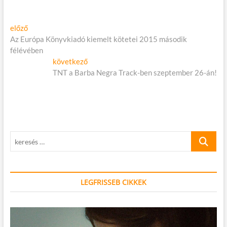
Bejegyzés
Előző
előző
cikk:
Az Európa Könyvkiadó kiemelt kötetei 2015 második
navigáció
félévében
Következő
következő
cikk:
TNT a Barba Negra Track-ben szeptember 26-án!
keresés
…
LEGFRISSEB CIKKEK