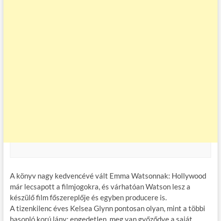
A könyv nagy kedvencévé vált Emma Watsonnak: Hollywood
már lecsapott a filmjogokra, és várhatóan Watson lesz a
készülő film főszereplője és egyben producere is.
A tizenkilenc éves Kelsea Glynn pontosan olyan, mint a többi
hasonló korú lány: engedetlen, meg van győződve a saját