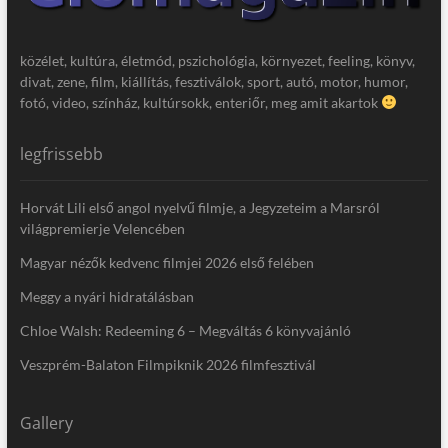
közélet, kultúra, életmód, pszichológia, környezet, feeling, könyv,
divat, zene, film, kiállítás, fesztiválok, sport, autó, motor, humor,
fotó, video, színház, kultúrsokk, enteriőr, meg amit akartok
legfrissebb
Horvát Lili első angol nyelvű filmje, a Jegyzeteim a Marsról
világpremierje Velencében
Magyar nézők kedvenc filmjei 2026 első felében
Meggy a nyári hidratálásban
Chloe Walsh: Redeeming 6 – Megváltás 6 könyvajánló
Veszprém-Balaton Filmpiknik 2026 filmfesztivál
Gallery