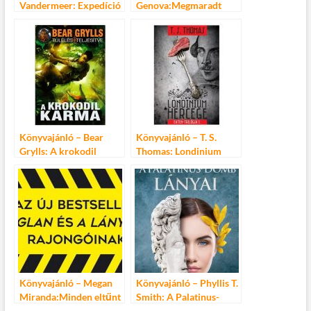
Vandermeer: Expedíció
Genova:Megmaradt
Alice-nek
Könyvajánló – Bear
Könyvajánló – T. S.
Grylls: A krokodil
Thomas: Londinium
karma
hercege
Könyvajánló – Megan
Könyvajánló – Phyllis T.
Miranda:Minden eltűnt
Smith: A Palatinus-
lány
domb lányai