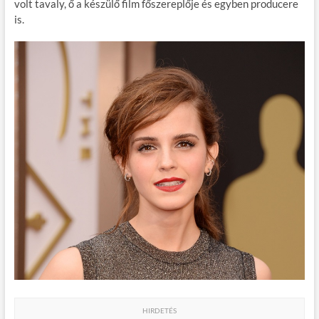
volt tavaly, ő a készülő film főszereplője és egyben producere
b
er
bl
es
m
is.
o
r
t
e
o
g
k
HIRDETÉS