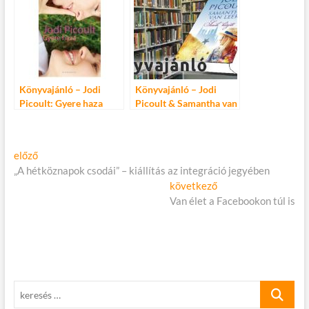
Könyvajánló – Jodi
Könyvajánló – Jodi
Picoult: Gyere haza
Picoult & Samantha van
Leer: Sorok között
Bejegyzés
Előző
előző
cikk:
„A hétköznapok csodái” – kiállítás az integráció jegyében
navigáció
Következő
következő
cikk:
Van élet a Facebookon túl is
keresés
…