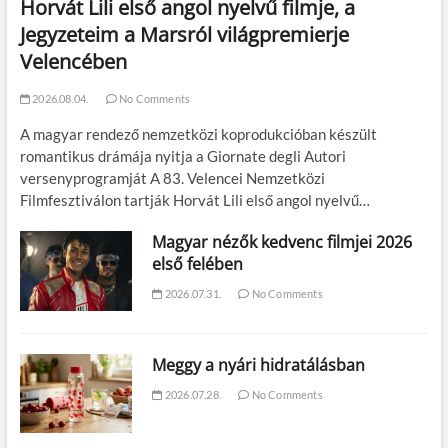
Horvát Lili első angol nyelvű filmje, a
Jegyzeteim a Marsról világpremierje
Velencében
2026.08.04.
No Comments
A magyar rendező nemzetközi koprodukcióban készült
romantikus drámája nyitja a Giornate degli Autori
versenyprogramját A 83. Velencei Nemzetközi
Filmfesztiválon tartják Horvát Lili első angol nyelvű…
Magyar nézők kedvenc filmjei 2026
első felében
2026.07.31.
No Comments
Meggy a nyári hidratálásban
2026.07.28.
No Comments