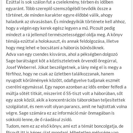
Ezúttal is sok szálon fut a cselekmény, térben és időben
egyaránt. Több szereplő szemszögéből tevődik össze a
történet, de minden karakter egyre élőbbé válik, ahogy
haladunk az olvasásban. És mindegyikük története kell ahhoz,
hogy a végén egy kerek egész legyen a mű. Picoult pedig
mindezt a rá jellemző természetességgel oldja meg. A könyv
témája ezúttal a holokauszt, és annak feldolgozása, illetve
hogy meg lehet-e bocsátani a háborús bűnösöknek.
Adva van egy csendes kisváros, ahol a pékségben dolgozó
Sage barátságot köt a köztiszteletnek örvendő öregúrral,
Josef Weberrel. Jókat beszélgetnek, a lány még el is megy a
férfihoz, hogy ne csak az üzletben találkozzanak, hanem
nyugodt körülmények között, odafigyelve tudjanak eszmét
cserélni egymással. Egy napon azonban az idős ember felfedi a
múltja sötét titkát, miszerint ő SS-tiszt volt a háborúban, sőt
egy azok közül, akik a koncentrációs táborokban teljesítettek
szolgálatot, és nem volt olyan parancs, amit ne hajtottak volna
végre. Sage számára ez az információ már önmagában is
sokkoló lenne, de ő ráadásul zsidó.
Tudom, nem ez az első könyv, ami ezt a témát boncolgatja, de
Picoult itt is képes újat mondani. Hihetetlen mélysége van