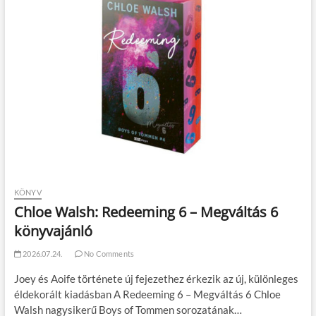
KÖNYV
Chloe Walsh: Redeeming 6 – Megváltás 6
könyvajánló
2026.07.24.
No Comments
Joey és Aoife története új fejezethez érkezik az új, különleges
éldekorált kiadásban A Redeeming 6 – Megváltás 6 Chloe
Walsh nagysikerű Boys of Tommen sorozatának…