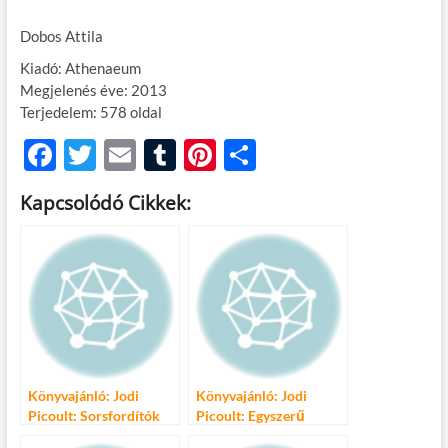
Dobos Attila
Kiadó: Athenaeum
Megjelenés éve: 2013
Terjedelem: 578 oldal
F
T
E
T
Pi
O
ac
w
m
u
nt
ss
Kapcsolódó Cikkek:
e
itt
ail
m
er
za
b
er
bl
es
m
o
r
t
e
o
g
k
Könyvajánló: Jodi
Könyvajánló: Jodi
Picoult: Sorsfordítók
Picoult: Egyszerű
igazság