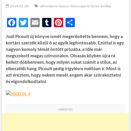
t
2014.03.10.
athenaeum
könyv
könyvajánló
krimi
kritika
o
n
F
T
E
T
Pi
O
ac
w
m
u
nt
ss
Jodi Picoult új könyve ismét megerősítette bennem, hogy a
e
itt
ail
m
er
za
kortárs szerzők közül ő az egyik legfontosabb. Ezúttal is egy
b
er
bl
es
m
nagyon komoly témát öntött prózába, a tőle már
megszokott magas színvonalon. Olvasás közben újra rá
o
r
t
e
kellett döbbennem, hogy milyen sokat számít a stílus, az
o
g
elbeszélői hang. Picoult pedig irigylésre méltóan ír. Most is
azt éreztem, hogy nekem mesél, engem akar szórakoztatni
k
és elgondolkodtatni.
HIRDETÉS