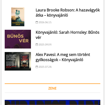
Laura Brooke Robson: A hazavágyók
átka – könyvajánló
2026.06.15.
Könyvajánló: Sarah Hornsley: Bűnös
vér
2025.09.09.
Alex Pavesi: A meg sem történt
gyilkosságok – Könyvajánló
2025.07.28.
ZENE