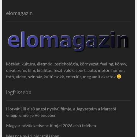
elomagazin
közélet, kultúra, életmód, pszichológia, környezet, feeling, könyv,
divat, zene, film, kiállítás, fesztiválok, sport, autó, motor, humor,
fotó, video, színház, kultúrsokk, enteriőr, meg amit akartok
legfrissebb
Horvát Lili első angol nyelvű filmje, a Jegyzeteim a Marsról
világpremierje Velencében
Magyar nézők kedvenc filmjei 2026 első felében
Meggy a nyári hidratálásban