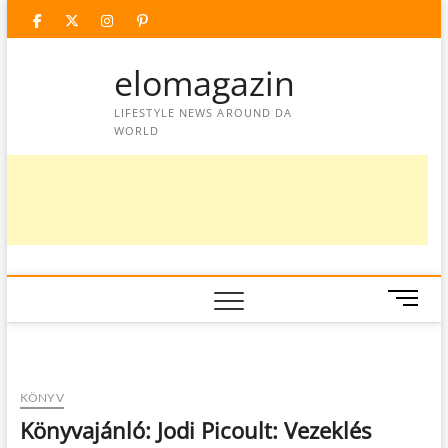
Skip
facebook
twitter
instagram
googleplus
pinterest
to
content
elomagazin
LIFESTYLE NEWS AROUND DA
WORLD
M
e
n
u
B
KÖNYV
u
Könyvajánló: Jodi Picoult: Vezeklés
t