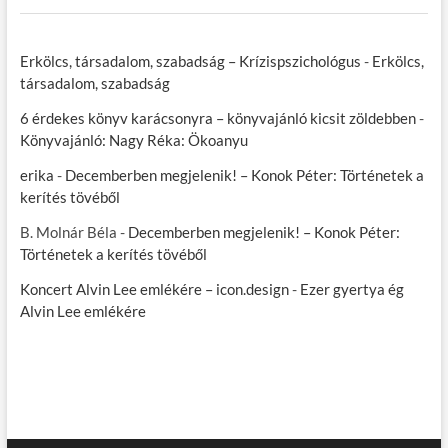
Erkölcs, társadalom, szabadság – Krízispszichológus
-
Erkölcs,
társadalom, szabadság
6 érdekes könyv karácsonyra – könyvajánló kicsit zöldebben
-
Könyvajánló: Nagy Réka: Ökoanyu
erika
-
Decemberben megjelenik! – Konok Péter: Történetek a
kerítés tövéből
B. Molnár Béla
-
Decemberben megjelenik! – Konok Péter:
Történetek a kerítés tövéből
Koncert Alvin Lee emlékére – icon.design
-
Ezer gyertya ég
Alvin Lee emlékére