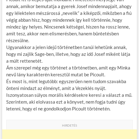
annak, amikor bemutatja a gyerek Josef mindennapjait, ahogy
egy lélektelen mészárossá „nevelik” a kiképzői, miközben a fiú
végig abban hisz, hogy mindennek így kell történnie, hogy
mindez így helyes. Nincsenek kétségei, hiszen ha rossz lenne,
amit tesz, akkor nem elismerésben, hanem büntetésben
részesülne.
Ugyanakkor a jelen idejű történetben tanúi lehetünk annak,
hogy mi zajlik Sage-ben, illetve, hogy az idő Josef miként látja
a múlt rettenetét.
Ám szerepel még egy történet a történetben, amit egy Minka
nevű lány karakterén keresztül mutat be Picoult.
És most is, mint legutóbb: egyszerűen nem tudom szavakba
önteni mindazt az élményt, amit a Vezeklés nyújt.
Iszonyatosan súlyos morális kérdésekre keresi a választ a mű.
Szerintem, aki elolvassa ezt a könyvet, nem fogja tudni úgy
letenni, hogy el ne gondolkodjon Picoult történetén.
HIRDETÉS