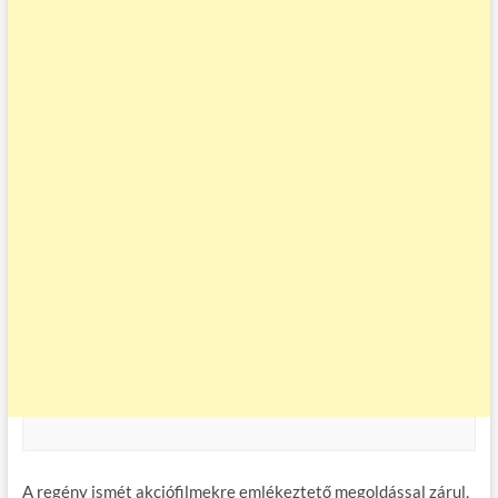
A regény ismét akciófilmekre emlékeztető megoldással zárul,