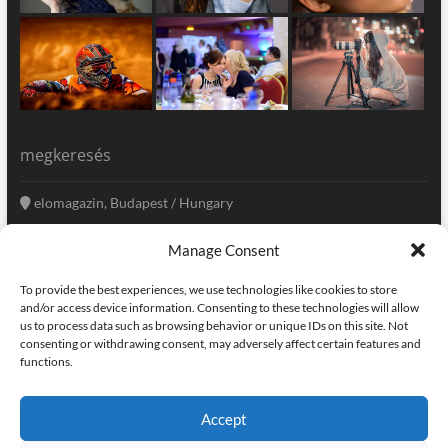
megkeresés
elomagazin, Budapest / Hungary
+36 20 333-6009
Manage Consent
szerkesztoseg@elomagazin.com
To provide the best experiences, we use technologies like cookies to store
elomagazin
and/or access device information. Consenting to these technologies will allow
us to process data such as browsing behavior or unique IDs on this site. Not
consenting or withdrawing consent, may adversely affect certain features and
functions.
facebook
twitter
instagram
googleplus
pinterest
Accept
kapcsolat
home
adatvédelem
impresszum