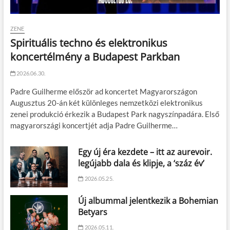
ZENE
Spirituális techno és elektronikus
koncertélmény a Budapest Parkban
2026.06.30.
Padre Guilherme először ad koncertet Magyarországon
Augusztus 20-án két különleges nemzetközi elektronikus
zenei produkció érkezik a Budapest Park nagyszínpadára. Első
magyarországi koncertjét adja Padre Guilherme…
Egy új éra kezdete – itt az aurevoir.
legújabb dala és klipje, a ‘száz év’
2026.05.25.
Új albummal jelentkezik a Bohemian
Betyars
2026.05.11.