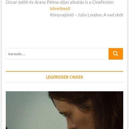
cikk:
Oscar-jelölt és Arany Pálma-díjas alkotás is a CineFesten
navigáció
Következő
következő
cikk:
Könyvajánló – Julia London: A vad skót
keresés
…
LEGFRISSEB CIKKEK