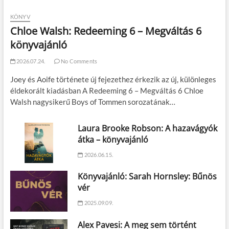
KÖNYV
Chloe Walsh: Redeeming 6 – Megváltás 6
könyvajánló
2026.07.24.
No Comments
Joey és Aoife története új fejezethez érkezik az új, különleges
éldekorált kiadásban A Redeeming 6 – Megváltás 6 Chloe
Walsh nagysikerű Boys of Tommen sorozatának…
Laura Brooke Robson: A hazavágyók
átka – könyvajánló
2026.06.15.
Könyvajánló: Sarah Hornsley: Bűnös
vér
2025.09.09.
Alex Pavesi: A meg sem történt