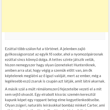
Ezúttal több szálon fut a történet. A jelenben zajló
gyilkosságsorozat az egyik fő sodor, ahol a nyomozópárosnak
ezúttal sincs könnyű dolga. A tettes szinte játszik velük,
hiszen nemegyszer hagy olyan üzeneteket Hunteréknek,
amiben arra utal, hogy végig a szemük előtt van, ám ők
képtelenek meglátni az ő igazi valóját, mert az ember, még a
legélesebb eszű zsaruk is csupán azt látják, amit látni akarnak.
A másik szál a múlt rémálomszerű fejezeteibe vezeti el a mit
sem sejtő olvasót. Egy elrabolt kissrác szemén keresztül
kapunk képet egy roppant beteg elme kegyetlenkedéseibe.
Olyan zsigeri, naturális leírásokkal bombáz minket Carter, ami