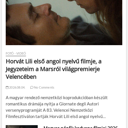
FOTÓ - VIDEÓ
Horvát Lili első angol nyelvű filmje, a
Jegyzeteim a Marsról világpremierje
Velencében
2026.08.04.
No Comments
A magyar rendező nemzetközi koprodukcióban készült
romantikus drámája nyitja a Giornate degli Autori
versenyprogramját A 83. Velencei Nemzetközi
Filmfesztiválon tartják Horvát Lili első angol nyelvű…