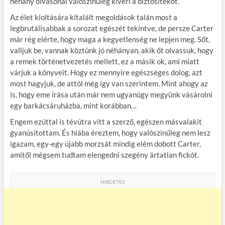
néhány olvasónál valószínűleg kiveri a biztosítékot.
Az élet kioltására kitalált megoldások talán most a
legbrutálisabbak a sorozat egészét tekintve, de persze Carter
már rég elérte, hogy maga a kegyetlenség ne lepjen meg. Sőt,
valljuk be, vannak köztünk jó néhányan, akik őt olvassuk, hogy
a remek történetvezetés mellett, ez a másik ok, ami miatt
várjuk a könyveit. Hogy ez mennyire egészséges dolog, azt
most hagyjuk, de attól még így van szerintem. Mint ahogy az
is, hogy eme írása után már nem ugyanúgy megyünk vásárolni
egy barkácsáruházba, mint korábban…
Engem ezúttal is tévútra vitt a szerző, egészen másvalakit
gyanúsítottam. És hiába éreztem, hogy valószínűleg nem lesz
igazam, egy-egy újabb morzsát mindig elém dobott Carter,
amitől mégsem tudtam elengedni szegény ártatlan fickót.
HIRDETÉS