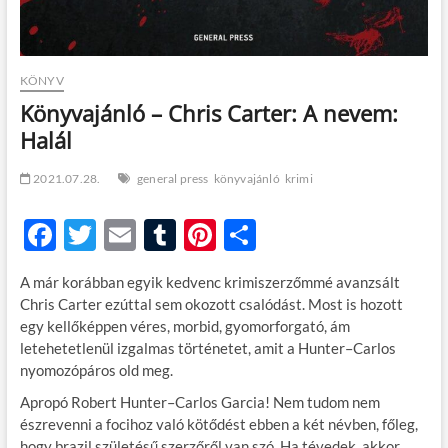
KÖNYV
Könyvajánló – Chris Carter: A nevem:
Halál
2021.07.28.
general press
könyvajánló
krimi
F
T
E
T
Pi
O
ac
w
m
u
nt
ss
A már korábban egyik kedvenc krimiszerzőmmé avanzsált
e
itt
ail
m
er
za
Chris Carter ezúttal sem okozott csalódást. Most is hozott
b
er
bl
es
m
egy kellőképpen véres, morbid, gyomorforgató, ám
letehetetlenül izgalmas történetet, amit a Hunter–Carlos
o
r
t
e
nyomozópáros old meg.
o
g
Apropó Robert Hunter–Carlos Garcia! Nem tudom nem
k
észrevenni a focihoz való kötődést ebben a két névben, főleg,
hogy brazil születésű szerzőről van szó. Ha tévedek, akkor