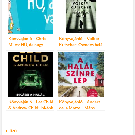
Könyvajánló – Chris
Könyvajánló – Volker
Miles: HŰ, de nagy
Kutscher: Csendes halál
vagy!
Könyvajánló – Lee Child
Könyvajánló – Anders
& Andrew Child: Inkább
de la Motte – Måns
a halál
Nilsson: A halál színre
lép
Bejegyzés
Előző
előző