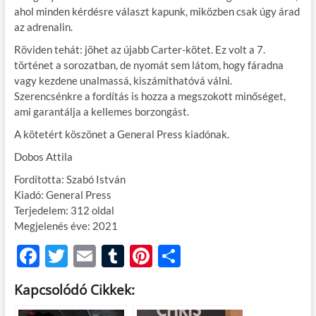
ahol minden kérdésre választ kapunk, miközben csak úgy árad
az adrenalin.
Röviden tehát: jöhet az újabb Carter-kötet. Ez volt a 7.
történet a sorozatban, de nyomát sem látom, hogy fáradna
vagy kezdene unalmassá, kiszámíthatóvá válni.
Szerencsénkre a fordítás is hozza a megszokott minőséget,
ami garantálja a kellemes borzongást.
A kötetért köszönet a General Press kiadónak.
Dobos Attila
Fordította: Szabó István
Kiadó: General Press
Terjedelem: 312 oldal
Megjelenés éve: 2021
F
T
E
T
Pi
O
ac
w
m
u
nt
ss
Kapcsolódó Cikkek:
e
itt
ail
m
er
za