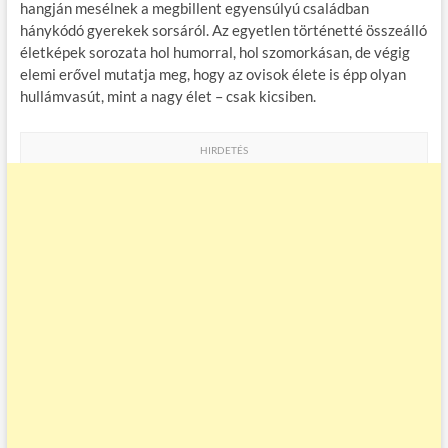
hangján mesélnek a megbillent egyensúlyú családban
hánykódó gyerekek sorsáról. Az egyetlen történetté összeálló
életképek sorozata hol humorral, hol szomorkásan, de végig
elemi erővel mutatja meg, hogy az ovisok élete is épp olyan
hullámvasút, mint a nagy élet – csak kicsiben.
HIRDETÉS