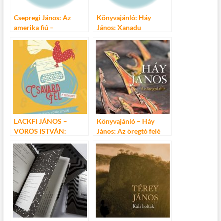
Csepregi János: Az
Könyvajánló: Háy
amerika fiú –
János: Xanadu
könyvajánló
LACKFI JÁNOS –
Könyvajánló – Háy
VÖRÖS ISTVÁN:
János: Az öregtó felé
Csavard fel a szöveget