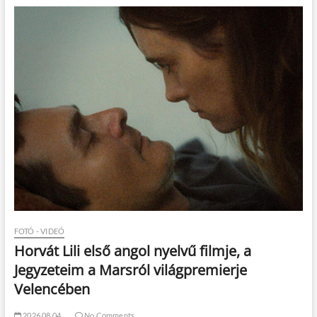
FOTÓ - VIDEÓ
Horvát Lili első angol nyelvű filmje, a
Jegyzeteim a Marsról világpremierje
Velencében
2026.08.04.
No Comments