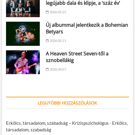
legújabb dala és klipje, a ‘száz év’
2026.05.25.
Új albummal jelentkezik a Bohemian
Betyars
2026.05.11.
A Heaven Street Seven-től a
sznobellákig
2026.04.07.
LEGUTÓBBI HOZZÁSZÓLÁSOK
Erkölcs, társadalom, szabadság – Krízispszichológus
-
Erkölcs,
társadalom, szabadság