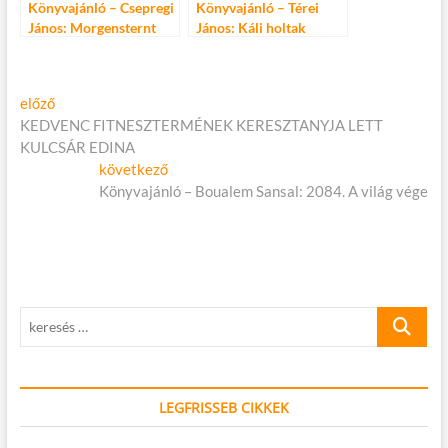
Könyvajánló – Csepregi
Könyvajánló – Térei
János: Morgensternt
János: Káli holtak
tiszta papírra
Bejegyzés
Előző
előző
cikk:
KEDVENC FITNESZTERMÉNEK KERESZTANYJA LETT
navigáció
KULCSÁR EDINA
Következő
következő
cikk:
Könyvajánló – Boualem Sansal: 2084. A világ vége
keresés
…
LEGFRISSEB CIKKEK