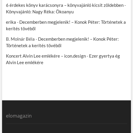
6 érdekes könyv karácsonyra – könyvajánló kicsit zöldebben
-
Könyvajánló: Nagy Réka: Ökoanyu
erika
-
Decemberben megjelenik! – Konok Péter: Történetek a
kerítés tövéből
B. Molnár Béla
-
Decemberben megjelenik! – Konok Péter:
Történetek a kerítés tövéből
Koncert Alvin Lee emlékére – icon.design
-
Ezer gyertya ég
Alvin Lee emlékére
elomagazin