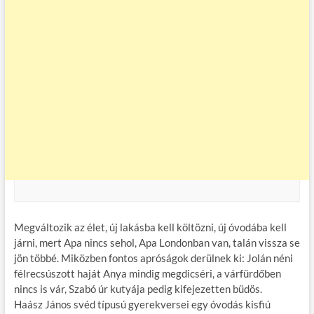
Megváltozik az élet, új lakásba kell költözni, új óvodába kell
járni, mert Apa nincs sehol, Apa Londonban van, talán vissza se
jön többé. Miközben fontos apróságok derülnek ki: Jolán néni
félrecsúszott haját Anya mindig megdicséri, a várfürdőben
nincs is vár, Szabó úr kutyája pedig kifejezetten büdös.
Haász János svéd típusú gyerekversei egy óvodás kisfiú