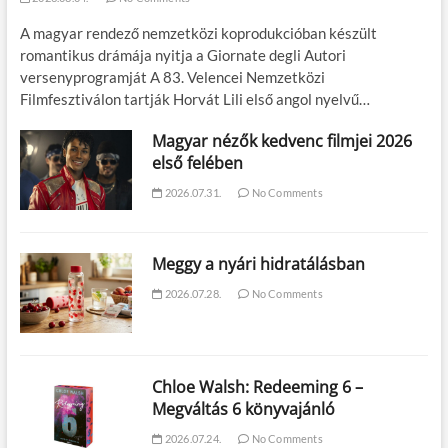
A magyar rendező nemzetközi koprodukcióban készült
romantikus drámája nyitja a Giornate degli Autori
versenyprogramját A 83. Velencei Nemzetközi
Filmfesztiválon tartják Horvát Lili első angol nyelvű…
Magyar nézők kedvenc filmjei 2026
első felében
2026.07.31.
No Comments
Meggy a nyári hidratálásban
2026.07.28.
No Comments
Chloe Walsh: Redeeming 6 –
Megváltás 6 könyvajánló
2026.07.24.
No Comments