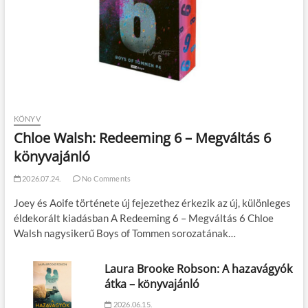
KÖNYV
Chloe Walsh: Redeeming 6 – Megváltás 6
könyvajánló
2026.07.24.
No Comments
Joey és Aoife története új fejezethez érkezik az új, különleges
éldekorált kiadásban A Redeeming 6 – Megváltás 6 Chloe
Walsh nagysikerű Boys of Tommen sorozatának…
Laura Brooke Robson: A hazavágyók
átka – könyvajánló
2026.06.15.