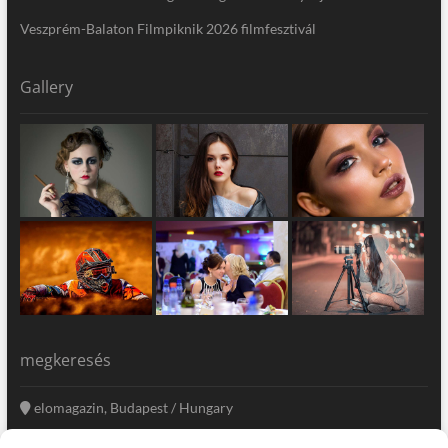
Veszprém-Balaton Filmpiknik 2026 filmfesztivál
Gallery
megkeresés
elomagazin, Budapest / Hungary
+36 20 333-6009