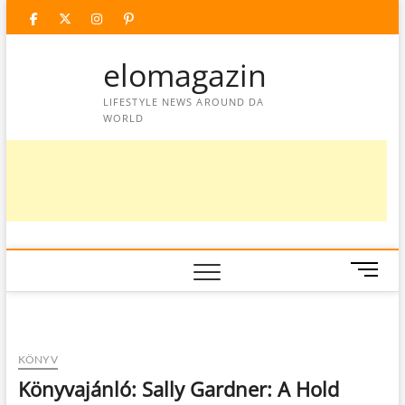
Skip
facebook
twitter
instagram
googleplus
pinterest
to
content
elomagazin
LIFESTYLE NEWS AROUND DA
WORLD
M
e
n
u
B
KÖNYV
u
Könyvajánló: Sally Gardner: A Hold
t