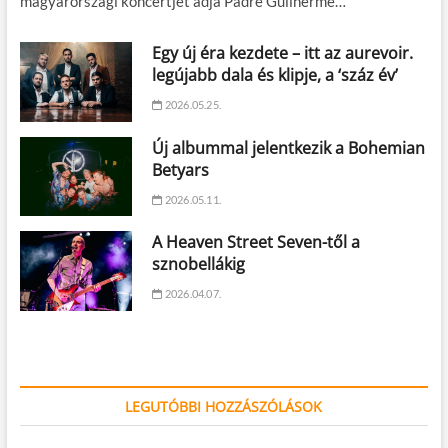
magyarországi koncertjét adja Padre Guilherme…
Egy új éra kezdete – itt az aurevoir.
legújabb dala és klipje, a ‘száz év’
2026.05.25.
Új albummal jelentkezik a Bohemian
Betyars
2026.05.11.
A Heaven Street Seven-től a
sznobellákig
2026.04.07.
LEGUTÓBBI HOZZÁSZÓLÁSOK