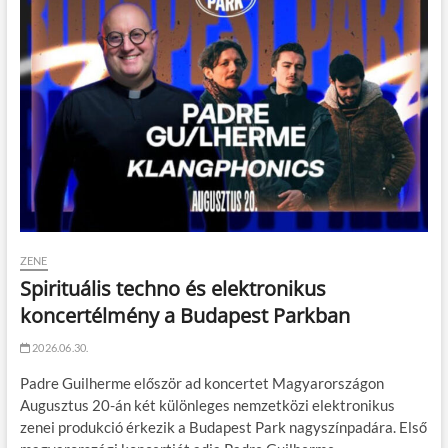
ZENE
Spirituális techno és elektronikus
koncertélmény a Budapest Parkban
2026.06.30.
Padre Guilherme először ad koncertet Magyarországon
Augusztus 20-án két különleges nemzetközi elektronikus
zenei produkció érkezik a Budapest Park nagyszínpadára. Első