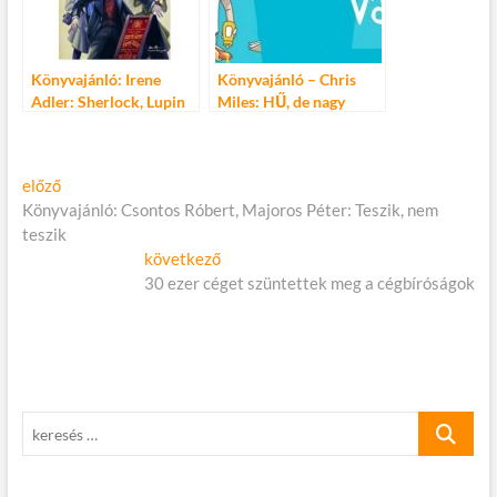
Könyvajánló: Irene
Könyvajánló – Chris
Adler: Sherlock, Lupin
Miles: HŰ, de nagy
és én – A Fekete dáma
vagy!
Bejegyzés
Előző
előző
cikk:
Könyvajánló: Csontos Róbert, Majoros Péter: Teszik, nem
navigáció
teszik
Következő
következő
cikk:
30 ezer céget szüntettek meg a cégbíróságok
keresés
…