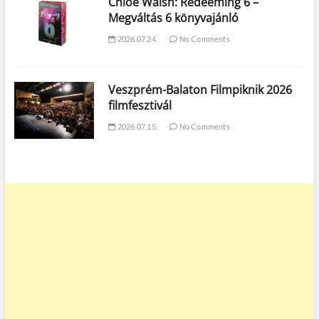
Chloe Walsh: Redeeming 6 –
Megváltás 6 könyvajánló
2026.07.24.
No Comments
Veszprém-Balaton Filmpiknik 2026
filmfesztivál
2026.07.15.
No Comments