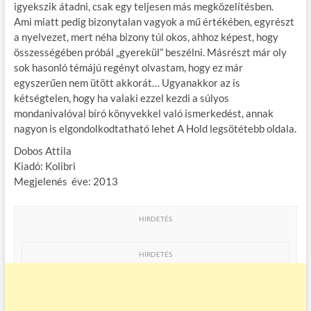
igyekszik átadni, csak egy teljesen más megközelítésben.
Ami miatt pedig bizonytalan vagyok a mű értékében, egyrészt
a nyelvezet, mert néha bizony túl okos, ahhoz képest, hogy
összességében próbál „gyerekül” beszélni. Másrészt már oly
sok hasonló témájú regényt olvastam, hogy ez már
egyszerűen nem ütött akkorát… Ugyanakkor az is
kétségtelen, hogy ha valaki ezzel kezdi a súlyos
mondanivalóval bíró könyvekkel való ismerkedést, annak
nagyon is elgondolkodtatható lehet A Hold legsötétebb oldala.
Dobos Attila
Kiadó: Kolibri
Megjelenés éve: 2013
HIRDETÉS
HIRDETÉS