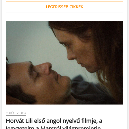
LEGFRISSEB CIKKEK
FOTÓ - VIDEÓ
Horvát Lili első angol nyelvű filmje, a
Jegyzeteim a Marsról világpremierje