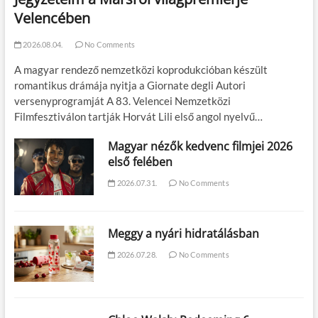
Velencében
2026.08.04.
No Comments
A magyar rendező nemzetközi koprodukcióban készült
romantikus drámája nyitja a Giornate degli Autori
versenyprogramját A 83. Velencei Nemzetközi
Filmfesztiválon tartják Horvát Lili első angol nyelvű…
Magyar nézők kedvenc filmjei 2026
első felében
2026.07.31.
No Comments
Meggy a nyári hidratálásban
2026.07.28.
No Comments