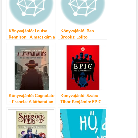
Könyvajánló: Louise
Könyvajánló: Ben
Rennison : A macskám a
Brooks: Lolito
családom és a fiúk
Könyvajánló: Cognolato
Könyvajánló: Szabó
– Francia: A láthatatlan
Tibor Benjámin: EPIC
hős