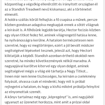
központilag a végsőkig ellenőrzött és irányított országban él
az a Standish Treadwell nevű kiskamasz, aki a történetet
elmeséli.
A holdra szállás körüli felhajtás a fő csapása a műnek, persze
közben gondosan adagolva megkapjuk ennek a sötét világnak
a leírását is. A főhősünk legjobb barátja, Hector focizás közben
egy olyan titkot fedez fel, aminek világrengető hatása lenne,
ha nyilvánosságra kerülne. A hatalom természetesen nem
szeretné, hogy ez megtörténjen, ezért a jól bevált módszer
segítségével lépéseket tesznek, jelesül azt, hogy Hectort
kiiktatják a képből. Standish azonban érthető okokból nem
szeretné, ha mindez következmények nélkül maradna. A
nagyapjával karöltve kitervel egy olyan dolgot, aminek
segítségével mégis a világ elé tárhatja a Nagy Titkot…
Innen már nem lenne tisztességes, ha leírnám a cselekmény
folyását, olvassa csak el mindenki, hogy mit is próbál
rejtegetni a hatalom, és hogy a kisfiú miként próbálja felnyitni
az elnyomottak szemét.
A könyv tartalmaz még egy „képregényt” is, ami nagyjából
ugyanazt az üzenetet hordozza, mint amit a prózai oldal