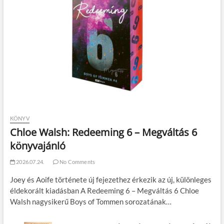
KÖNYV
Chloe Walsh: Redeeming 6 – Megváltás 6
könyvajánló
2026.07.24.
No Comments
Joey és Aoife története új fejezethez érkezik az új, különleges
éldekorált kiadásban A Redeeming 6 – Megváltás 6 Chloe
Walsh nagysikerű Boys of Tommen sorozatának…