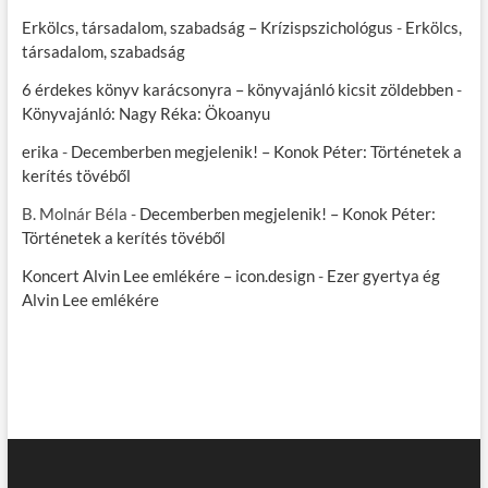
Erkölcs, társadalom, szabadság – Krízispszichológus
-
Erkölcs,
társadalom, szabadság
6 érdekes könyv karácsonyra – könyvajánló kicsit zöldebben
-
Könyvajánló: Nagy Réka: Ökoanyu
erika
-
Decemberben megjelenik! – Konok Péter: Történetek a
kerítés tövéből
B. Molnár Béla
-
Decemberben megjelenik! – Konok Péter:
Történetek a kerítés tövéből
Koncert Alvin Lee emlékére – icon.design
-
Ezer gyertya ég
Alvin Lee emlékére