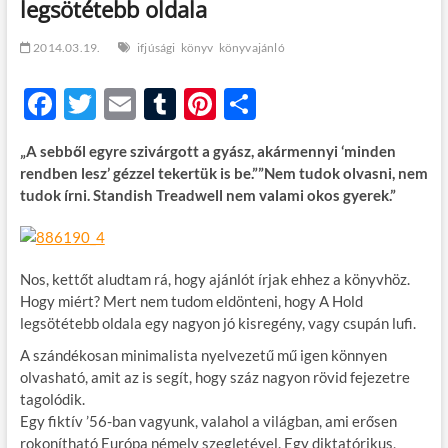
legsötétebb oldala
t
o
n
2014.03.19.
ifjúsági
könyv
könyvajánló
F
T
E
T
Pi
O
ac
w
m
u
nt
ss
„A sebből egyre szivárgott a gyász, akármennyi ‘minden
e
itt
ail
m
er
za
rendben lesz’ gézzel tekertük is be.””Nem tudok olvasni, nem
b
er
bl
es
m
tudok írni. Standish Treadwell nem valami okos gyerek.”
o
r
t
e
o
g
Nos, kettőt aludtam rá, hogy ajánlót írjak ehhez a könyvhöz.
k
Hogy miért? Mert nem tudom eldönteni, hogy A Hold
legsötétebb oldala egy nagyon jó kisregény, vagy csupán lufi.
A szándékosan minimalista nyelvezetű mű igen könnyen
olvasható, amit az is segít, hogy száz nagyon rövid fejezetre
tagolódik.
Egy fiktív ’56-ban vagyunk, valahol a világban, ami erősen
rokonítható Európa némely szegletével. Egy diktatórikus,