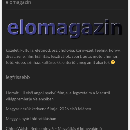
elomagazin
közélet, kultúra, életmód, pszichológia, környezet, feeling, könyv,
divat, zene, film, kiállítás, fesztiválok, sport, autó, motor, humor,
fotó, video, színház, kultúrsokk, enteriőr, meg amit akartok
legfrissebb
Horvát Lili első angol nyelvű filmje, a Jegyzeteim a Marsról
világpremierje Velencében
Magyar nézők kedvenc filmjei 2026 első felében
Meggy a nyári hidratálásban
Chloe Walsh: Redeeming 6 – Megváltás 6 könyvajánló