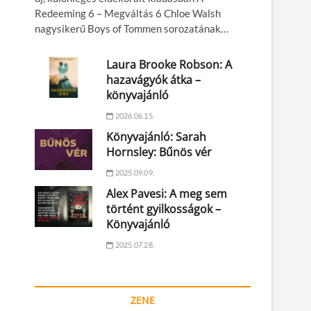
Redeeming 6 – Megváltás 6 Chloe Walsh
nagysikerű Boys of Tommen sorozatának…
Laura Brooke Robson: A
hazavágyók átka –
könyvajánló
2026.06.15.
Könyvajánló: Sarah
Hornsley: Bűnös vér
2025.09.09.
Alex Pavesi: A meg sem
történt gyilkosságok –
Könyvajánló
2025.07.28.
ZENE