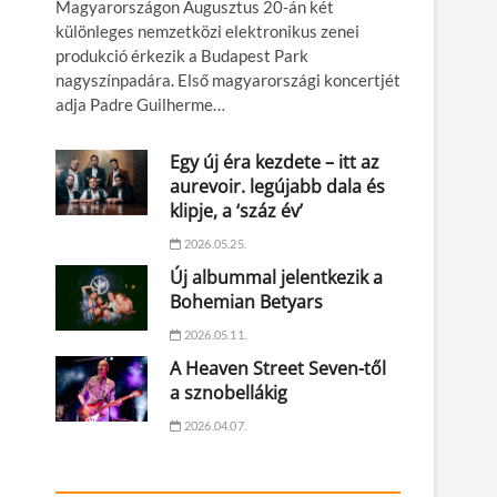
Magyarországon Augusztus 20-án két
különleges nemzetközi elektronikus zenei
produkció érkezik a Budapest Park
nagyszínpadára. Első magyarországi koncertjét
adja Padre Guilherme…
Egy új éra kezdete – itt az
aurevoir. legújabb dala és
klipje, a ‘száz év’
2026.05.25.
Új albummal jelentkezik a
Bohemian Betyars
2026.05.11.
A Heaven Street Seven-től
a sznobellákig
2026.04.07.