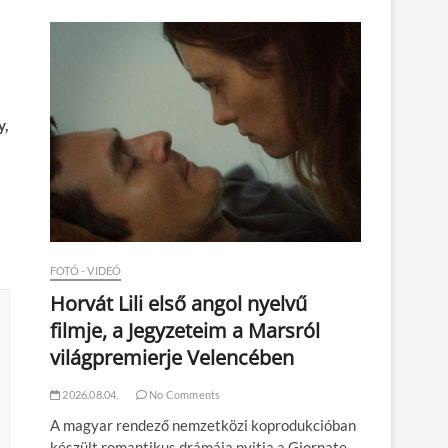
n
y,
FOTÓ - VIDEÓ
Horvát Lili első angol nyelvű
filmje, a Jegyzeteim a Marsról
világpremierje Velencében
2026.08.04.
No Comments
A magyar rendező nemzetközi koprodukcióban
készült romantikus drámája nyitja a Giornate