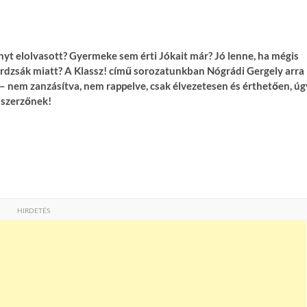
yt elolvasott? Gyermeke sem érti Jókait már? Jó lenne, ha mégis
urdzsák miatt? A Klassz! című sorozatunkban Nógrádi Gergely arra
 – nem zanzásítva, nem rappelve, csak élvezetesen és érthetően, úg
 szerzőnek!
HIRDETÉS