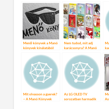
b
er
bl
es
m
o
r
t
e
o
g
k
Menő könyvek a Manó
Nem tudod, mit adj
Ma
könyvek kínálatából
karácsonyra? A Manó
ka
Könyvek megoldják!
Mit olvasson a gyerek?
Az LG OLED TV
Mo
– A Manó Könyvek
sorozatban harmadik
As
újdonságai
éve díjazott az EISA-n
bi