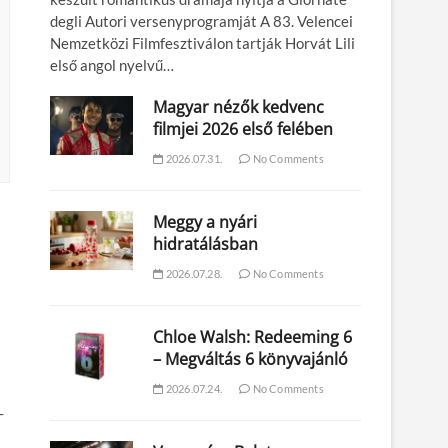
degli Autori versenyprogramját A 83. Velencei
Nemzetközi Filmfesztiválon tartják Horvát Lili
első angol nyelvű…
Magyar nézők kedvenc
filmjei 2026 első felében
2026.07.31.
No Comments
Meggy a nyári
hidratálásban
2026.07.28.
No Comments
Chloe Walsh: Redeeming 6
– Megváltás 6 könyvajánló
2026.07.24.
No Comments
-