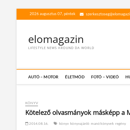
Skip
2026 augusztus 07, péntek
szerkesztoseg@elomagazi
to
content
elomagazin
LIFESTYLE NEWS AROUND DA WORLD
AUTÓ – MOTOR
ÉLETMÓD
FOTÓ – VIDEÓ
H
KÖNYV
Kötelező olvasmányok másképp a 
2014.08.16.
könyv
könyvajánló
manó könyvek
regény