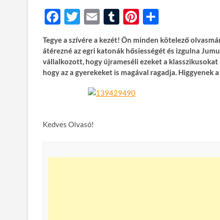
F
T
E
T
Pi
O
ac
w
m
u
nt
ss
Tegye a szívére a kezét! Ön minden kötelező olvasmán
e
itt
ail
m
er
za
átérezné az egri katonák hősiességét és izgulna Jum
b
er
bl
es
m
vállalkozott, hogy újrameséli ezeket a klasszikusokat
hogy az a gyerekeket is magával ragadja. Higgyenek a
o
r
t
e
o
g
k
Kedves Olvasó!