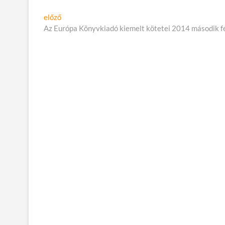
Bejegyzés
Előző
előző
cikk:
Az Európa Könyvkiadó kiemelt kötetei 2014 második f
navigáció