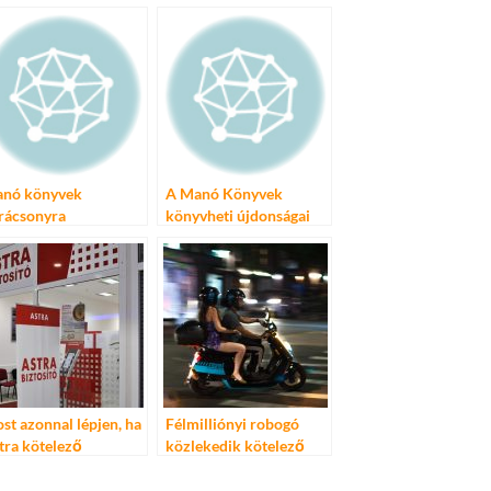
nó könyvek
A Manó Könyvek
rácsonyra
könyvheti újdonságai
st azonnal lépjen, ha
Félmilliónyi robogó
tra kötelező
közlekedik kötelező
ztosítása van!
biztosítás nélkül