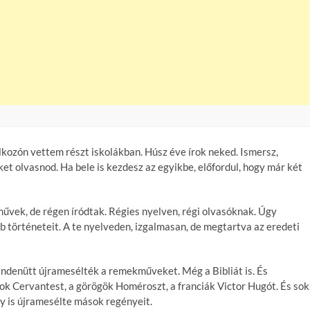
lkozón vettem részt iskolákban. Húsz éve írok neked. Ismersz,
t olvasnod. Ha bele is kezdesz az egyikbe, előfordul, hogy már két
művek, de régen íródtak. Régies nyelven, régi olvasóknak. Úgy
 történeteit. A te nyelveden, izgalmasan, de megtartva az eredeti
indenütt újramesélték a remekműveket. Még a Bibliát is. És
k Cervantest, a görögök Homéroszt, a franciák Victor Hugót. És sok
dy is újramesélte mások regényeit.