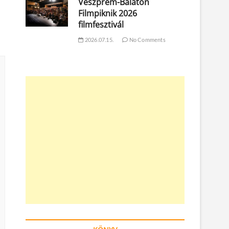
Veszprém-Balaton
Filmpiknik 2026
filmfesztivál
2026.07.15.
No Comments