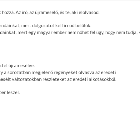
hozzá. Az író, az újramesélő, és te, aki elolvasod.
dáinkat, mert dolgozatot kell írnod belőlük.
dáinkat, mert egy magyar ember nem nőhet fel úgy, hogy nem tudja, 
 el újramesélve.
y a sorozatban megjelenő regényeket olvasva az eredeti
mesélt változatokban részleteket az eredeti alkotásokból.
er leszel.