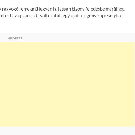
 ragyogó remekmű legyen is, lassan bizony feledésbe merülhet.
d ezt az újramesélt változatot, egy újabb regény kap esélyt a
HIRDETÉS