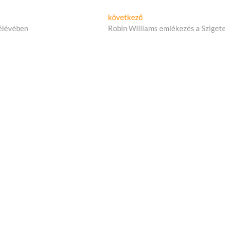
Következő
következő
cikk:
élévében
Robin Williams emlékezés a Sziget