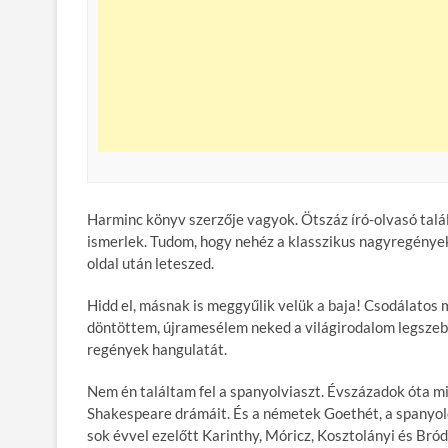
Harminc könyv szerzője vagyok. Ötszáz író-olvasó talá
ismerlek. Tudom, hogy nehéz a klasszikus nagyregényeke
oldal után leteszed.
Hidd el, másnak is meggyűlik velük a baja! Csodálatos 
döntöttem, újramesélem neked a világirodalom legszebb
regények hangulatát.
Nem én találtam fel a spanyolviaszt. Évszázadok óta m
Shakespeare drámáit. És a németek Goethét, a spanyolo
sok évvel ezelőtt Karinthy, Móricz, Kosztolányi és Bró