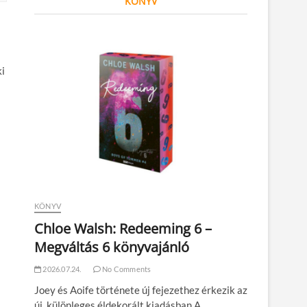
KÖNYV
ki
KÖNYV
Chloe Walsh: Redeeming 6 –
Megváltás 6 könyvajánló
2026.07.24.
No Comments
Joey és Aoife története új fejezethez érkezik az
új, különleges éldekorált kiadásban A