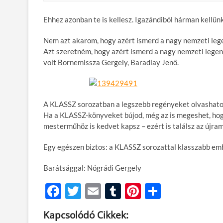
Ehhez azonban te is kellesz. Igazándiból hárman kellünk 
Nem azt akarom, hogy azért ismerd a nagy nemzeti legen
Azt szeretném, hogy azért ismerd a nagy nemzeti legen
volt Bornemissza Gergely, Baradlay Jenő.
A KLASSZ sorozatban a legszebb regényeket olvashatod
Ha a KLASSZ-könyveket bújod, még az is megeshet, hog
mesterműhöz is kedvet kapsz – ezért is találsz az újra
Egy egészen biztos: a KLASSZ sorozattal klasszabb emb
Barátsággal: Nógrádi Gergely
F
T
E
T
Pi
O
ac
w
m
u
nt
ss
Kapcsolódó Cikkek:
e
itt
ail
m
er
za