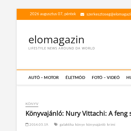
Skip
2026 augusztus 07, péntek
szerkesztoseg@elomagazi
to
content
elomagazin
LIFESTYLE NEWS AROUND DA WORLD
AUTÓ – MOTOR
ÉLETMÓD
FOTÓ – VIDEÓ
H
KÖNYV
Könyvajánló: Nury Vittachi: A feng 
2014.05.19.
galaktika
könyv
könyvajánló
krimi