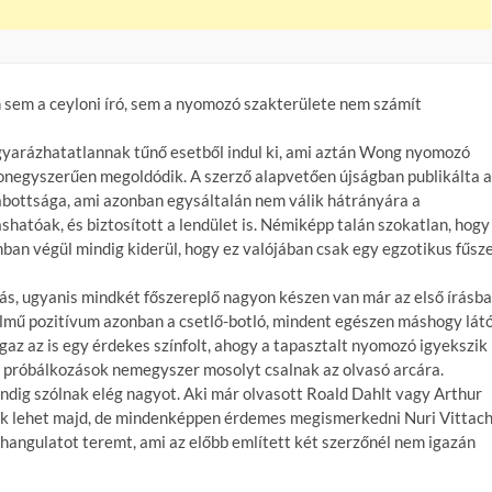
 sem a ceyloni író, sem a nyomozó szakterülete nem számít
yarázhatatlannak tűnő esetből indul ki, ami aztán Wong nyomozó
negyszerűen megoldódik. A szerző alapvetően újságban publikálta 
zabottsága, ami azonban egysáltalán nem válik hátrányára a
hatóak, és biztosított a lendület is. Némiképp talán szokatlan, hogy
nban végül mindig kiderül, hogy ez valójában csak egy egzotikus fűsze
lás, ugyanis mindkét főszereplő nagyon készen van már az első írásb
lmű pozitívum azonban a csetlő-botló, mindent egészen máshogy lát
gaz az is egy érdekes színfolt, ahogy a tapasztalt nyomozó igyekszik
 a próbálkozások nemegyszer mosolyt csalnak az olvasó arcára.
dig szólnak elég nagyot. Aki már olvasott Roald Dahlt vagy Arthur
sük lehet majd, de mindenképpen érdemes megismerkedni Nuri Vittach
n hangulatot teremt, ami az előbb említett két szerzőnél nem igazán