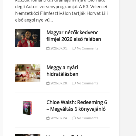
degli Autori versenyprogramját A 83. Velencei
Nemzetközi Filmfesztiválon tartják Horvát Lili
első angol nyelvű…
Magyar nézők kedvenc
filmjei 2026 első felében
2026.07.31.
No Comments
Meggy a nyári
hidratálásban
2026.07.28.
No Comments
Chloe Walsh: Redeeming 6
– Megváltás 6 könyvajánló
2026.07.24.
No Comments