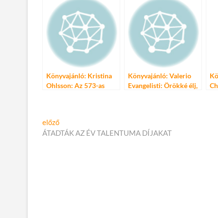
A feng shui detektív
című kötete
Könyvajánló: Kristina
Könyvajánló: Valerio
Kö
Ohlsson: Az 573-as
Evangelisti: Örökké élj,
Ch
járat
inkvizítor!
Bejegyzés
Előző
előző
cikk:
ÁTADTÁK AZ ÉV TALENTUMA DÍJAKAT
navigáció