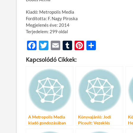
Kiadó: Metropolis Media
Fordította: F. Nagy Piroska
Megjelenés éve: 2014
Terjedelem: 299 oldal
F
T
E
T
Pi
O
ac
w
m
u
nt
ss
Kapcsolódó Cikkek:
e
itt
ail
m
er
za
b
er
bl
es
m
o
r
t
e
o
g
k
A Metropolis Media
Könyvajánló: Jodi
Kö
kiadó gondozásában
Picoult: Vezeklés
He
megjelent Nury Vittachi