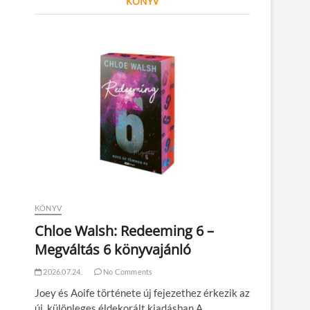
KÖNYV
KÖNYV
Chloe Walsh: Redeeming 6 –
Megváltás 6 könyvajánló
2026.07.24.
No Comments
Joey és Aoife története új fejezethez érkezik az
új, különleges éldekorált kiadásban A