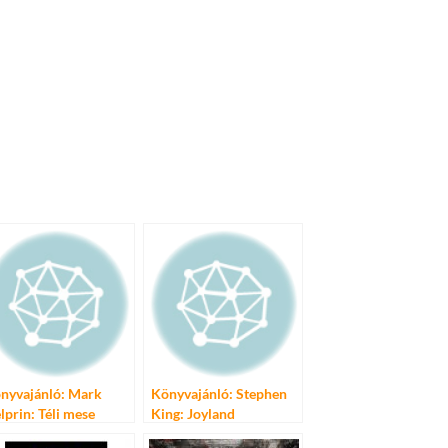
nyvajánló: Mark
Könyvajánló: Stephen
lprin: Téli mese
King: Joyland