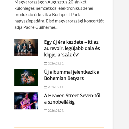
Magyarországon Augusztus 20-án két
különleges nemzetközi elektronikus zenei
produkció érkezik a Budapest Park
nagyszínpadára. Első magyarországi koncertjét
adja Padre Guilherme…
Egy új éra kezdete – itt az
aurevoir. legújabb dala és
klipje, a ‘száz év’
2026.05.25.
Új albummal jelentkezik a
Bohemian Betyars
2026.05.11.
A Heaven Street Seven-től
a sznobellákig
2026.04.07.