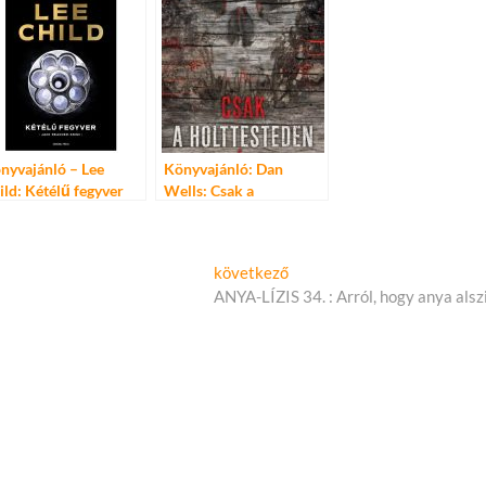
nyvajánló – Lee
Könyvajánló: Dan
ild: Kétélű fegyver
Wells: Csak a
holttesteden át
Következő
következő
cikk:
ANYA-LÍZIS 34. : Arról, hogy anya alsz