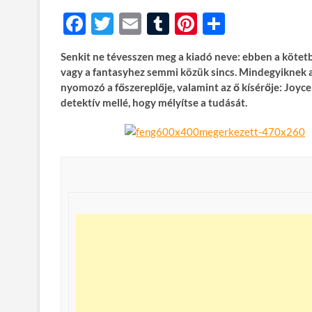
F
T
E
T
Pi
O
ac
w
m
u
nt
ss
Senkit ne tévesszen meg a kiadó neve: ebben a kötetbe
e
itt
ail
m
er
za
vagy a fantasyhez semmi közük sincs. Mindegyiknek a
b
er
bl
es
m
nyomozó a főszereplője, valamint az ő kísérője: Joyce 
detektív mellé, hogy mélyítse a tudását.
o
r
t
e
o
g
k