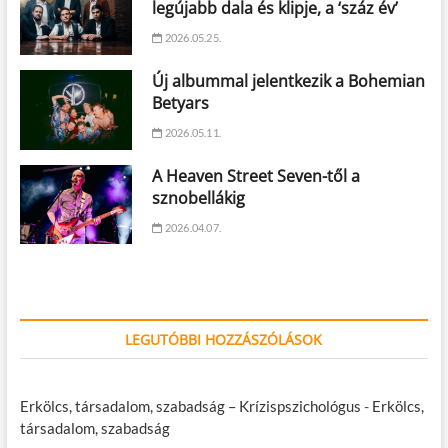
legújabb dala és klipje, a ‘száz év’
2026.05.25.
Új albummal jelentkezik a Bohemian
Betyars
2026.05.11.
A Heaven Street Seven-től a
sznobellákig
2026.04.07.
LEGUTÓBBI HOZZÁSZÓLÁSOK
Erkölcs, társadalom, szabadság – Krízispszichológus
-
Erkölcs,
társadalom, szabadság