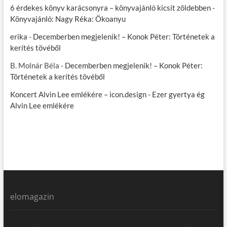
6 érdekes könyv karácsonyra – könyvajánló kicsit zöldebben
-
Könyvajánló: Nagy Réka: Ökoanyu
erika
-
Decemberben megjelenik! – Konok Péter: Történetek a
kerítés tövéből
B. Molnár Béla
-
Decemberben megjelenik! – Konok Péter:
Történetek a kerítés tövéből
Koncert Alvin Lee emlékére – icon.design
-
Ezer gyertya ég
Alvin Lee emlékére
elomagazin