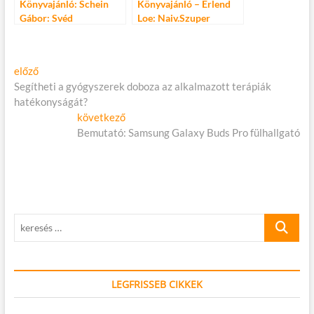
Könyvajánló: Schein
Könyvajánló – Erlend
Gábor: Svéd
Loe: Naiv.Szuper
Bejegyzés
Előző
előző
cikk:
Segítheti a gyógyszerek doboza az alkalmazott terápiák
navigáció
hatékonyságát?
Következő
következő
cikk:
Bemutató: Samsung Galaxy Buds Pro fülhallgató
keresés
…
LEGFRISSEB CIKKEK