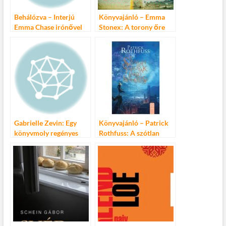
Behálózva – Interjú
Könyvajánló – Emma
Emma Chase irónővel
Stonex: A torony őre
Gabrielle Zevin: Egy
Könyvajánló – Patrick
könyvmoly regényes
Rothfuss: A szótlan
élete
tárgyak szemlélése