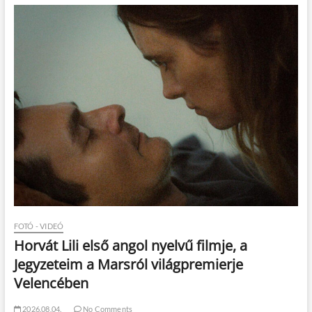
FOTÓ - VIDEÓ
Horvát Lili első angol nyelvű filmje, a
Jegyzeteim a Marsról világpremierje
Velencében
2026.08.04.
No Comments