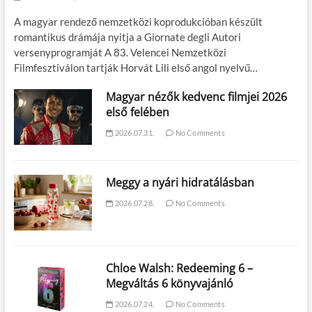
A magyar rendező nemzetközi koprodukcióban készült
romantikus drámája nyitja a Giornate degli Autori
versenyprogramját A 83. Velencei Nemzetközi
Filmfesztiválon tartják Horvát Lili első angol nyelvű…
Magyar nézők kedvenc filmjei 2026
első felében
2026.07.31.
No Comments
Meggy a nyári hidratálásban
2026.07.28.
No Comments
Chloe Walsh: Redeeming 6 –
Megváltás 6 könyvajánló
2026.07.24.
No Comments