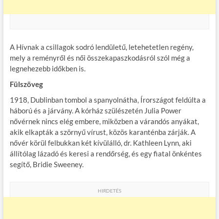
A Hívnak a csillagok sodró lendületű, letehetetlen regény,
mely a reményről és női összekapaszkodásról szól még a
legnehezebb időkben is.
Fülszöveg
1918, Dublinban tombol a spanyolnátha, Írországot feldúlta a
háború és a járvány. A kórház szülészetén Julia Power
nővérnek nincs elég embere, miközben a várandós anyákat,
akik elkapták a szörnyű vírust, közös karanténba zárják. A
nővér körül felbukkan két kívülálló, dr. Kathleen Lynn, aki
állítólag lázadó és keresi a rendőrség, és egy fiatal önkéntes
segítő, Bridie Sweeney.
HIRDETÉS