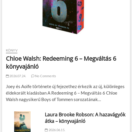
KÖNYV
Chloe Walsh: Redeeming 6 – Megváltás 6
könyvajánló
2026.07.24.
No Comments
Joey és Aoife története új fejezethez érkezik az új, különleges
éldekorált kiadásban A Redeeming 6 – Megváltás 6 Chloe
Walsh nagysikerű Boys of Tommen sorozatának…
Laura Brooke Robson: A hazavágyók
átka – könyvajánló
2026.06.15.