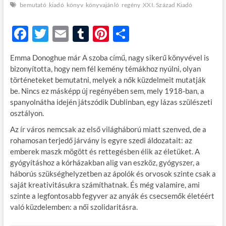
bemutató
kiadó
könyv
könyvajánló
regény
XXI. Század Kiadó
F
T
E
T
Pi
O
ac
w
m
u
nt
ss
Emma Donoghue már A szoba című, nagy sikerű könyvével is
e
itt
ail
m
er
za
bizonyította, hogy nem fél kemény témákhoz nyúlni, olyan
b
er
bl
es
m
történeteket bemutatni, melyek a nők küzdelmeit mutatják
be. Nincs ez másképp új regényében sem, mely 1918-ban, a
o
r
t
e
spanyolnátha idején játszódik Dublinban, egy lázas szülészeti
o
g
osztályon.
k
Az ír város nemcsak az első világháború miatt szenved, de a
rohamosan terjedő járvány is egyre szedi áldozatait: az
emberek maszk mögött és rettegésben élik az életüket. A
gyógyításhoz a kórházakban alig van eszköz, gyógyszer, a
háborús szükséghelyzetben az ápolók és orvosok szinte csak a
saját kreativitásukra számíthatnak. És még valamire, ami
szinte a legfontosabb fegyver az anyák és csecsemők életéért
való küzdelemben: a női szolidaritásra.