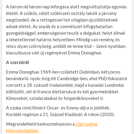
A három nő három nap leforgása alatt megváltoztatja egymás
életét. A szűkös, sötét szülészeti osztály lakóit a járvány
megtizedeli, de a rettegéssel teli világban újszülötteknek
adnak életet. Az anyák és a személyzet kifogyhatatlan
gyengédséggel, emberségesen teszik a dolgukat, helyt állnak
a lehetetlennel határos helyzetben. Mindig van remény, és
nincs olyan szörnyűség, amiből ne lenne kiút – üzeni nyomban
klasszikussá vált új regényével Emma Donoghue.
A szerzőről
Emma Donoghue 1969-ben született Dublinban, kétszeres
bevándorló: nyolc évig élt Cambridge-ben, ahol PhD-fokozatot
szerzett a 18. századi irodalomból, majd a kanadai Londonba
költözött, ott él francia élettársával és két gyermekükkel.
Könyveket, színdarabokat és forgatókönyveket ír.
A szoba című filmért Oscar- és Emmy-díjra is jelölték.
Korábbi regénye a 21. Század Kiadónál: A rokon (2020).
Megrendelhető kedvezményesen a
Libri online
könyváruházban