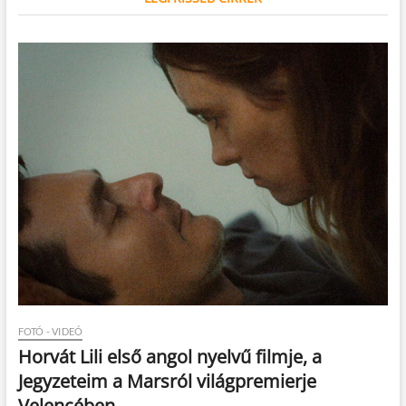
FOTÓ - VIDEÓ
Horvát Lili első angol nyelvű filmje, a
Jegyzeteim a Marsról világpremierje
Velencében