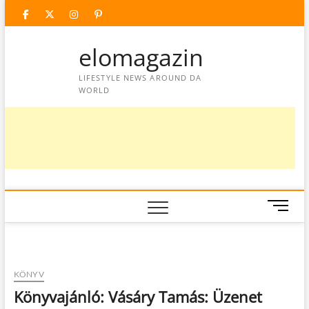
Skip
facebook
twitter
instagram
googleplus
pinterest
to
content
elomagazin
LIFESTYLE NEWS AROUND DA
WORLD
M
e
n
u
B
KÖNYV
u
Könyvajánló: Vásáry Tamás: Üzenet
t