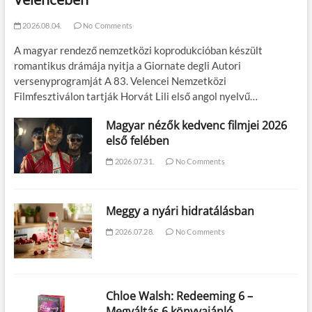
2026.08.04.
No Comments
A magyar rendező nemzetközi koprodukcióban készült
romantikus drámája nyitja a Giornate degli Autori
versenyprogramját A 83. Velencei Nemzetközi
Filmfesztiválon tartják Horvát Lili első angol nyelvű…
Magyar nézők kedvenc filmjei 2026
első felében
2026.07.31.
No Comments
Meggy a nyári hidratálásban
2026.07.28.
No Comments
Chloe Walsh: Redeeming 6 –
Megváltás 6 könyvajánló