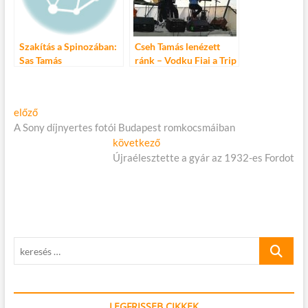
Szakítás a Spinozában:
Cseh Tamás lenézett
Sas Tamás
ránk – Vodku Fiai a Trip
rendezésében – Jean
Hajón
Cocteau: Emberi hang
Bejegyzés
Előző
előző
cikk:
A Sony díjnyertes fotói Budapest romkocsmáiban
navigáció
Következő
következő
cikk:
Újraélesztette a gyár az 1932-es Fordot
keresés
…
LEGFRISSEB CIKKEK