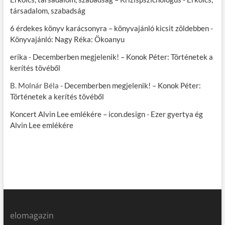
társadalom, szabadság
6 érdekes könyv karácsonyra – könyvajánló kicsit zöldebben
-
Könyvajánló: Nagy Réka: Ökoanyu
erika
-
Decemberben megjelenik! – Konok Péter: Történetek a
kerítés tövéből
B. Molnár Béla
-
Decemberben megjelenik! – Konok Péter:
Történetek a kerítés tövéből
Koncert Alvin Lee emlékére – icon.design
-
Ezer gyertya ég
Alvin Lee emlékére
elomagazin