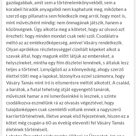
gazdagabbak, amit sem a történelemkönyvekből, sem a
korabeli híradók anyagaiból nem kaphatunk meg, miközben a
szerző egy pillanatra sem feledkezik meg arról, hogy most is,
mint művészként mindig: nem önmagának játszik, hanem a
közönségnek. Úgy alkotta meg a kötetet, hogy az olvasó azt
érezheti: hogy minden mondat csak neki szól. Csodálatra
méltó az az emlékezőképesség, amivel Vásáry rendelkezik.
Olyan aprólékos részletességgel cizellált képeket alkot a
szavak által, hogy magunk előtt látjuk az embereket, a
helyszíneket, mintha egy film díszletei lennének, s általuk lesz
teljes a történet. Lenyűgöző az a könnyedség, ahogy szerző
élettel tölti meg a lapokat, bizonyítva ezzel számomra, hogy
Vásáry Tamás mint író is elismerésre méltót alkotott. A család,
a barátok, a fiatal tehetség útját egyengető tanárok,
művészek hamar a mi ismerőseinkké is lesznek, s szinte
csodálkozva eszmélünk rá az olvasás végeztével, hogy
tulajdonképpen csak szemlélői voltunk ennek a nagyszerű
karriertörténetnek, illetve annak első fejezetének, hiszen ez a
kötet még csupán a 60-as évekig eleveníti fel Vásáry Tamás
életének történéseit.