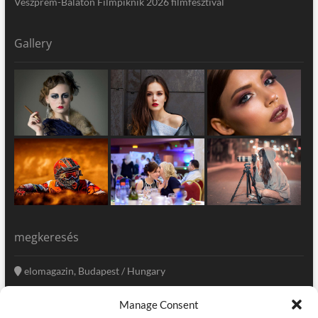
Veszprém-Balaton Filmpiknik 2026 filmfesztivál
Gallery
megkeresés
elomagazin, Budapest / Hungary
+36 20 333-6009
Manage Consent
szerkesztoseg@elomagazin.com