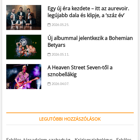
Egy új éra kezdete – itt az aurevoir.
legújabb dala és klipje, a ‘száz év’
2026.05.25.
Új albummal jelentkezik a Bohemian
Betyars
2026.05.11.
A Heaven Street Seven-től a
sznobellákig
2026.04.07.
LEGUTÓBBI HOZZÁSZÓLÁSOK
Erkölcs, társadalom, szabadság – Krízispszichológus
-
Erkölcs,