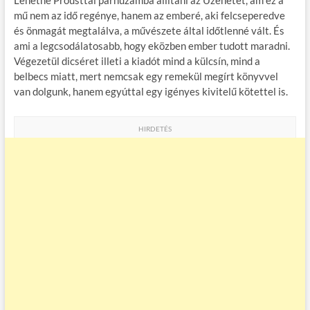
Lehetne Prousttal párhuzamba állítani az Üzenetet, ám ez a
mű nem az idő regénye, hanem az emberé, aki felcseperedve
és önmagát megtalálva, a művészete által időtlenné vált. És
ami a legcsodálatosabb, hogy eközben ember tudott maradni.
Végezetül dicséret illeti a kiadót mind a külcsín, mind a
belbecs miatt, mert nemcsak egy remekül megírt könyvvel
van dolgunk, hanem egyúttal egy igényes kivitelű kötettel is.
HIRDETÉS