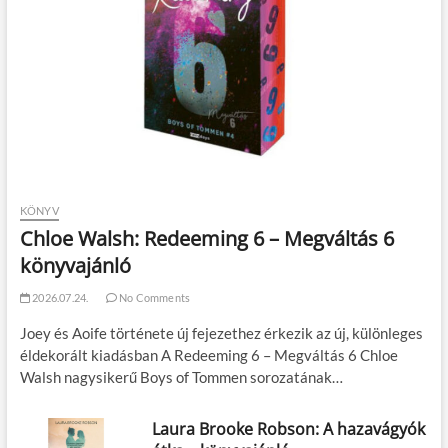
KÖNYV
Chloe Walsh: Redeeming 6 – Megváltás 6
könyvajánló
2026.07.24.
No Comments
Joey és Aoife története új fejezethez érkezik az új, különleges
éldekorált kiadásban A Redeeming 6 – Megváltás 6 Chloe
Walsh nagysikerű Boys of Tommen sorozatának…
Laura Brooke Robson: A hazavágyók