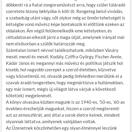
döbbenti rá a fiatal zongoraművészt arra, hogy szülei túláradó
szeretete bizony béklyóba is köti őt. Rengeteg belső vívódás,
a szabadság utáni vágy, sőt olykor még az önnön tehetségét is
kétségbe vonó művész képe bontakozik ki előttünk ezeken az
oldalakon. Ám végül felülemelkedik eme kételyeken, és
céltudatosan elkezdi járni a maga útját, amelynek irányát már
nem elsősorban a szülők határozzák meg.
Számtalan ismert névvel találkozhatunk, miközben Vásáry
mesél, mesél és mesél. Kodály, Cziffra György, Fischer Annie,
Kádár János és megannyi más művész és politikus játszik hol
kisebb, hol nagyobb szerepet a szerző életében, közvetve
vagy közvetlenül, mi, olvasók pedig önfeledten merülünk el a
szavak áradó tengerében, hogy megmártózva a hullámokban,
egy már ismert, mégis új világot látva várjuk a következő
kötet(ek) megjelenését.
A könyv olvasása közben magunk is az 1940-es, ’50-es, ’60-as
években érezhetjük magunkat, hiszen a szerző megteremti
azt az atmoszférát, ami által a sorok életre kelnek, mindent
olyannak láttatva, amilyenek valójában voltak.
Az Üzenetnek köszönhetően egy olyan élménnyel leszünk