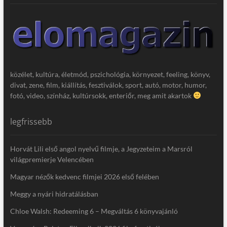
közélet, kultúra, életmód, pszichológia, környezet, feeling, könyv,
divat, zene, film, kiállítás, fesztiválok, sport, autó, motor, humor,
fotó, video, színház, kultúrsokk, enteriőr, meg amit akartok
legfrissebb
Horvát Lili első angol nyelvű filmje, a Jegyzeteim a Marsról
világpremierje Velencében
Magyar nézők kedvenc filmjei 2026 első felében
Meggy a nyári hidratálásban
Chloe Walsh: Redeeming 6 – Megváltás 6 könyvajánló