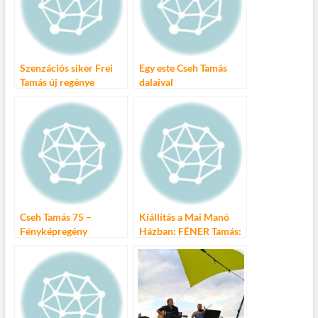
Szenzációs siker Frei
Egy este Cseh Tamás
Tamás új regénye
dalaival
Cseh Tamás 75 –
Kiállítás a Mai Manó
Fényképregény
Házban: FÉNER Tamás:
– tól-ig │1952 – 2013