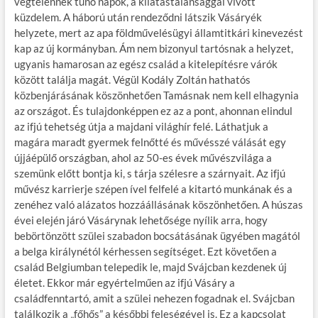
végtelennek tűnő napok, a kilátástalansággal vívott
küzdelem. A háború után rendeződni látszik Vásáryék
helyzete, mert az apa földművelésügyi államtitkári kinevezést
kap az új kormányban. Ám nem bizonyul tartósnak a helyzet,
ugyanis hamarosan az egész család a kitelepítésre várók
között találja magát. Végül Kodály Zoltán hathatós
közbenjárásának köszönhetően Tamásnak nem kell elhagynia
az országot. És tulajdonképpen ez az a pont, ahonnan elindul
az ifjú tehetség útja a majdani világhír felé. Láthatjuk a
magára maradt gyermek felnőtté és művésszé válását egy
újjáépülő országban, ahol az 50-es évek művészvilága a
szemünk előtt bontja ki, s tárja szélesre a szárnyait. Az ifjú
művész karrierje szépen ível felfelé a kitartó munkának és a
zenéhez való alázatos hozzáállásának köszönhetően. A húszas
évei elején járó Vásárynak lehetősége nyílik arra, hogy
bebörtönzött szülei szabadon bocsátásának ügyében magától
a belga királynétól kérhessen segítséget. Ezt követően a
család Belgiumban telepedik le, majd Svájcban kezdenek új
életet. Ekkor már egyértelműen az ifjú Vásáry a
családfenntartó, amit a szülei nehezen fogadnak el. Svájcban
találkozik a „főhős” a későbbi feleségével is. Ez a kapcsolat