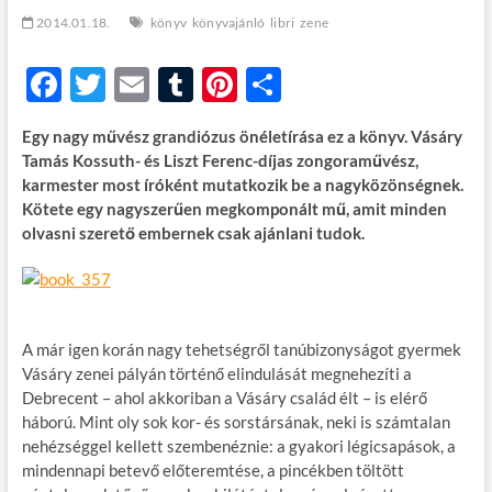
t
2014.01.18.
könyv
könyvajánló
libri
zene
o
n
F
T
E
T
Pi
O
ac
w
m
u
nt
ss
Egy nagy művész grandiózus önéletírása ez a könyv. Vásáry
e
itt
ail
m
er
za
Tamás Kossuth- és Liszt Ferenc-díjas zongoraművész,
b
er
bl
es
m
karmester most íróként mutatkozik be a nagyközönségnek.
Kötete egy nagyszerűen megkomponált mű, amit minden
o
r
t
e
olvasni szerető embernek csak ajánlani tudok.
o
g
k
A már igen korán nagy tehetségről tanúbizonyságot gyermek
Vásáry zenei pályán történő elindulását megnehezíti a
Debrecent – ahol akkoriban a Vásáry család élt – is elérő
háború. Mint oly sok kor- és sorstársának, neki is számtalan
nehézséggel kellett szembenéznie: a gyakori légicsapások, a
mindennapi betevő előteremtése, a pincékben töltött