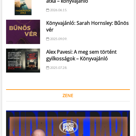
átka – könyvajánló
2026.06.15.
Könyvajánló: Sarah Hornsley: Bűnös
vér
2025.09.09.
Alex Pavesi: A meg sem történt
gyilkosságok – Könyvajánló
2025.07.28.
ZENE