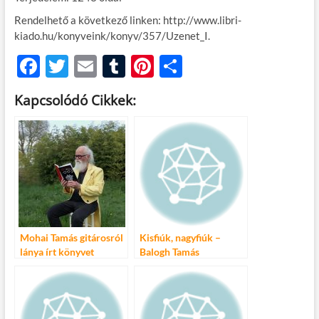
Rendelhető a következő linken: http://www.libri-
kiado.hu/konyveink/konyv/357/Uzenet_I.
F
T
E
T
Pi
O
ac
w
m
u
nt
ss
Kapcsolódó Cikkek:
e
itt
ail
m
er
za
b
er
bl
es
m
o
r
t
e
o
g
k
Mohai Tamás gitárosról
Kisfiúk, nagyfiúk –
lánya írt könyvet
Balogh Tamás
novelláskötete